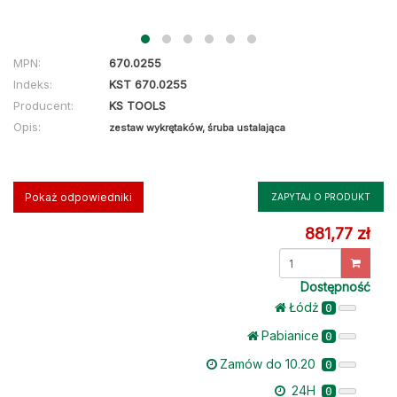
MPN:
670.0255
Indeks:
KST 670.0255
Producent:
KS TOOLS
Opis:
zestaw wykrętaków, śruba ustalająca
Pokaż odpowiedniki
ZAPYTAJ O PRODUKT
881,77 zł
Dostępność
Łódż
0
Pabianice
0
Zamów do 10.20
0
24H
0