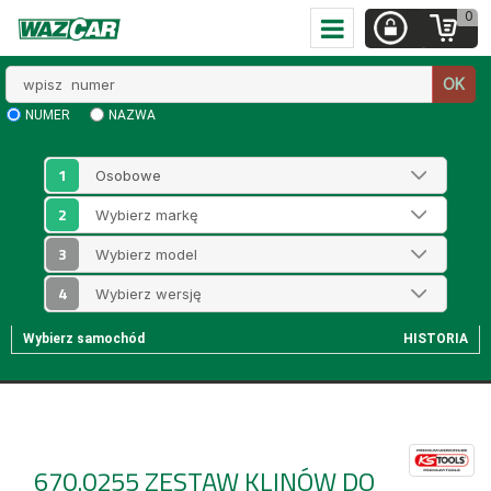
0
Wpisz
OK
numer
NUMER
NAZWA
1
2
3
4
Wybierz samochód
HISTORIA
670.0255
ZESTAW KLINÓW DO