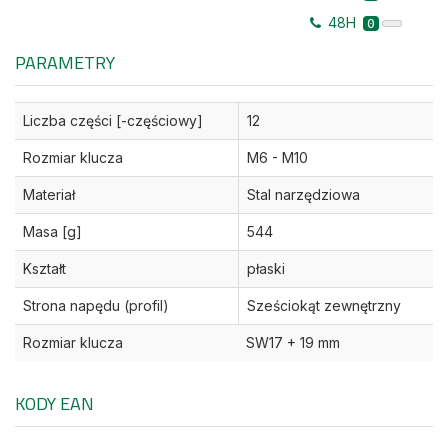
48H
0
PARAMETRY
Liczba części [-częściowy]
12
Rozmiar klucza
M6 - M10
Materiał
Stal narzędziowa
Masa [g]
544
Kształt
płaski
Strona napędu (profil)
Sześciokąt zewnętrzny
Rozmiar klucza
SW17 + 19 mm
KODY EAN