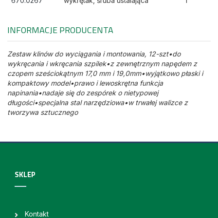
670.0267
wykrętak, śruba ustalająca
1
INFORMACJE PRODUCENTA
Zestaw klinów do wyciągania i montowania, 12-szt•do
wykręcania i wkręcania szpilek•z zewnętrznym napędem z
czopem sześciokątnym 17,0 mm i 19,0mm•wyjątkowo płaski i
kompaktowy model•prawo i lewoskrętna funkcja
napinania•nadaje się do zespórek o nietypowej
długości•specjalna stal narzędziowa•w trwałej walizce z
tworzywa sztucznego
SKLEP
Kontakt