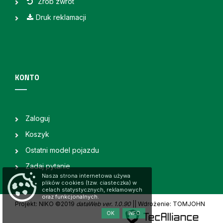
Zrób zwrot
Druk reklamacji
KONTO
Zaloguj
Koszyk
Ostatni model pojazdu
Zadaj pytanie
Nasza strona internetowa używa
plików cookies (tzw. ciasteczka) w
celach statystycznych, reklamowych
oraz funkcjonalnych.
Projekt: NIKO ©2019
dataWeb ver. 1.0.90
|
| Wdrożenie: TOMJOHN
OK
INFO