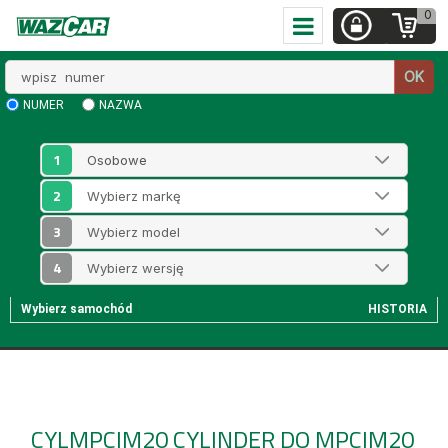
0
Wpisz
OK
numer
NUMER
NAZWA
1
2
3
4
Wybierz samochód
HISTORIA
CYLMPCIM20
CYLINDER DO MPCIM20