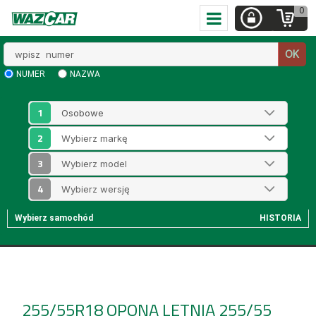
0
Wpisz
OK
numer
NUMER
NAZWA
1
2
3
4
Wybierz samochód
HISTORIA
255/55R18
OPONA LETNIA 255/55