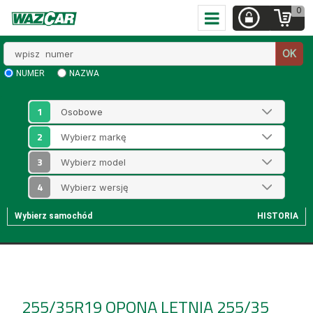
0
Wpisz
OK
numer
NUMER
NAZWA
1
2
3
4
Wybierz samochód
HISTORIA
255/35R19
OPONA LETNIA 255/35