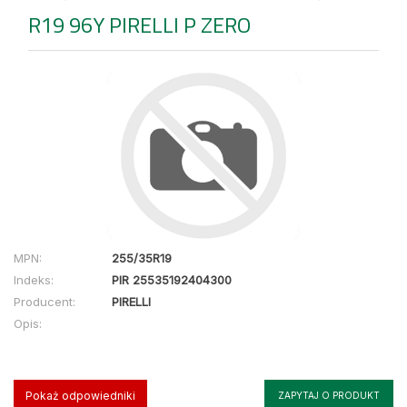
R19 96Y PIRELLI P ZERO
MPN:
255/35R19
Indeks:
PIR 25535192404300
Producent:
PIRELLI
Opis:
Pokaż odpowiedniki
ZAPYTAJ O PRODUKT