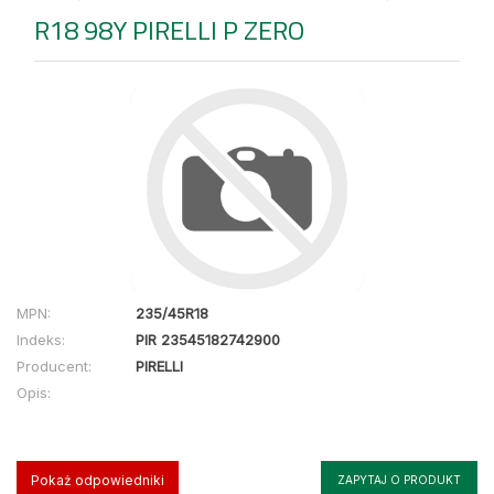
R18 98Y PIRELLI P ZERO
MPN:
235/45R18
Indeks:
PIR 23545182742900
Producent:
PIRELLI
Opis:
Pokaż odpowiedniki
ZAPYTAJ O PRODUKT