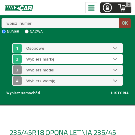
0
Wpisz
OK
numer
NUMER
NAZWA
1
2
3
4
Wybierz samochód
HISTORIA
235/45R18
OPONA LETNIA 235/45