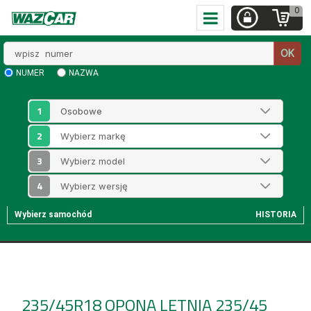
0
Wpisz
OK
numer
NUMER
NAZWA
1
2
3
4
Wybierz samochód
HISTORIA
235/45R18
OPONA LETNIA 235/45