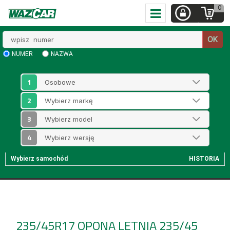
0
Wpisz
OK
numer
NUMER
NAZWA
1
2
3
4
Wybierz samochód
HISTORIA
235/45R17
OPONA LETNIA 235/45