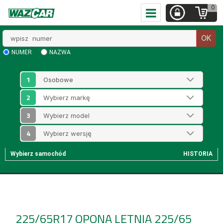
0
Wpisz
OK
numer
NUMER
NAZWA
1
2
3
4
Wybierz samochód
HISTORIA
225/65R17
OPONA LETNIA 225/65