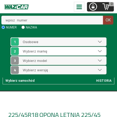
0
Wpisz
OK
numer
NUMER
NAZWA
1
2
3
4
Wybierz samochód
HISTORIA
225/45R18
OPONA LETNIA 225/45