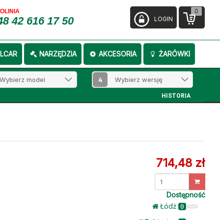
0
FOLINIA
48 42 616 17 50
LOGIN
LCAR
NARZĘDZIA
AKCESORIA
ŻARÓWKI
4
HISTORIA
714,48 zł
Dostępność
Łódż
0