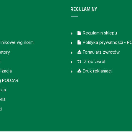
REGULAMINY
Regulamin sklepu
silnikowe wg norm
Polityka prywatności - 
atory
Formularz zwrotów
a
Zrób zwrot
izacja
Druk reklamacji
g POLCAR
zia
ria
i