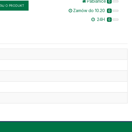
Pabianice
0
TAJ O PRODUKT
Zamów do 10.20
0
24H
0