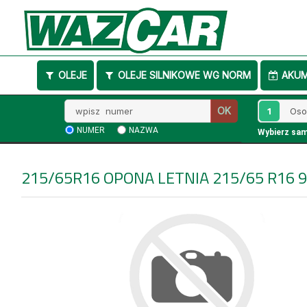
OLEJE
OLEJE SILNIKOWE WG NORM
AKU
Wpisz
1
OK
numer
NUMER
NAZWA
Wybierz sa
215/65R16
OPONA LETNIA 215/65 R16 