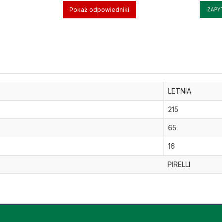
Pokaż odpowiedniki
ZAPY
LETNIA
215
65
16
PIRELLI