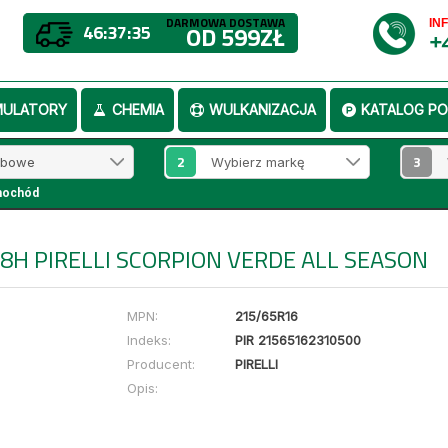
DARMOWA DOSTAWA
IN
46:37:35
OD 599ZŁ
+
MULATORY
CHEMIA
WULKANIZACJA
KATALOG PO
2
3
mochód
98H PIRELLI SCORPION VERDE ALL SEASON
MPN:
215/65R16
Indeks:
PIR 21565162310500
Producent:
PIRELLI
Opis: