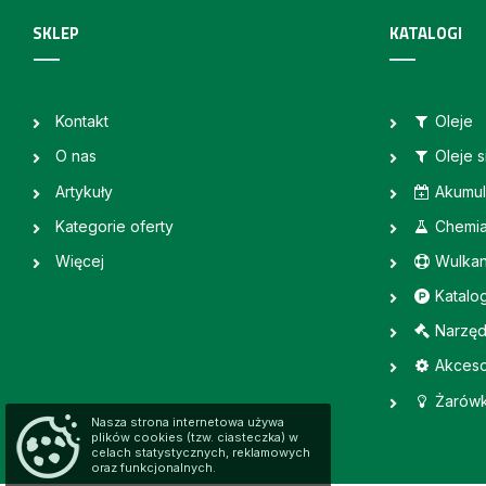
SKLEP
KATALOGI
Kontakt
Oleje
O nas
Oleje 
Artykuły
Akumul
Kategorie oferty
Chemi
Więcej
Wulkan
Katalo
Narzęd
Akceso
Żarówk
Nasza strona internetowa używa
plików cookies (tzw. ciasteczka) w
celach statystycznych, reklamowych
oraz funkcjonalnych.