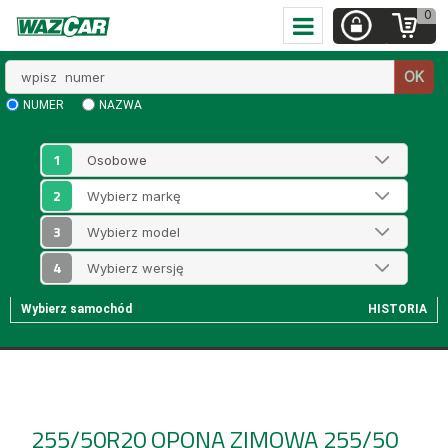
0
Wpisz
OK
numer
NUMER
NAZWA
1
2
3
4
Wybierz samochód
HISTORIA
255/50R20
OPONA ZIMOWA 255/50