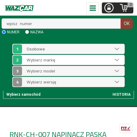
0
Wpisz
OK
numer
NUMER
NAZWA
1
2
3
4
Wybierz samochód
HISTORIA
RNK-CH-007
NAPINACZ PASKA