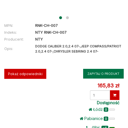
MPN:
RNK-CH-007
Indeks:
NTY RNK-CH-007
Producent:
NTY
DODGE CALIBER 2.0,2.4 07-,JEEP COMPASS/PATRIOT
Opis:
2.0,2.4 07-,CHRYSLER SEBRING 2.4 07-
Pokaż odpowiedniki
ZAPYTAJ O PRODUKT
165,83 zł
Dostępność
Łódż
0
Pabianice
0
48H
>6