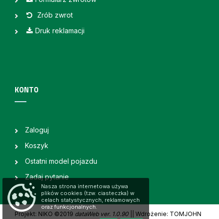
Zrób zwrot
Druk reklamacji
KONTO
Zaloguj
Koszyk
Ostatni model pojazdu
Zadaj pytanie
Nasza strona internetowa używa
plików cookies (tzw. ciasteczka) w
celach statystycznych, reklamowych
oraz funkcjonalnych.
Projekt: NIKO ©2019
dataWeb ver. 1.0.90
|
| Wdrożenie: TOMJOHN