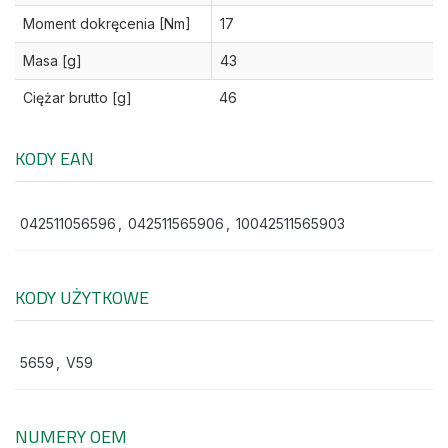
Moment dokręcenia [Nm]
17
Masa [g]
43
Ciężar brutto [g]
46
KODY EAN
042511056596
,
042511565906
,
10042511565903
KODY UŻYTKOWE
5659
,
V59
NUMERY OEM