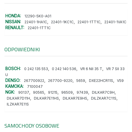
HONDA:
12290-5K0-A01
NISSAN:
,
,
,
22401-1HA1C
22401-1KC1C
22401-1TT1C
22401-1VA1C
RENAULT:
22401-1TT1C
ODPOWIEDNIKI
BOSCH:
,
,
,
0 242 135 553
0 242 140 536
VR 6 NII 35 T
VR 7 SII 33
U
DENSO:
,
,
,
,
267700922
267700-9220
5659
DXE22HCR11S
V59
KAMOKA:
7100047
NGK:
,
,
,
,
,
,
90137
90565
91215
96509
97439
DILKAR7C9H
,
,
,
,
DILKAR7D11H
DILKAR7E11HS
DILKAR7E9HS
DILZKAR7C11S
ILZKAR7E11S
SAMOCHODY OSOBOWE