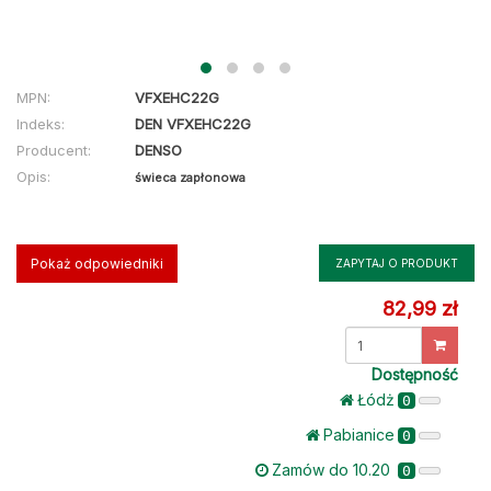
MPN:
VFXEHC22G
Indeks:
DEN VFXEHC22G
Producent:
DENSO
Opis:
świeca zapłonowa
Pokaż odpowiedniki
ZAPYTAJ O PRODUKT
82,99 zł
Dostępność
Łódż
0
Pabianice
0
Zamów do 10.20
0