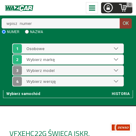
0
Wpisz
OK
numer
NUMER
NAZWA
1
2
3
4
Wybierz samochód
HISTORIA
VFXEHC22G
ŚWIECA ISKR.