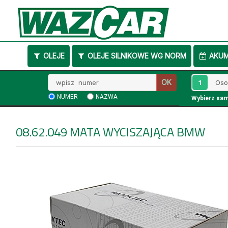
OLEJE
OLEJE SILNIKOWE WG NORM
AKU
Wpisz
1
OK
numer
NUMER
NAZWA
Wybierz sa
08.62.049
MATA WYCISZAJĄCA BMW