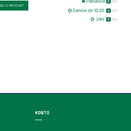
Pabianice
0
TAJ O PRODUKT
Zamów do 10.20
0
24H
0
KONTO