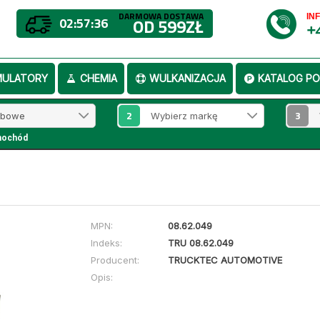
DARMOWA DOSTAWA
IN
02:57:36
OD 599ZŁ
+
MULATORY
CHEMIA
WULKANIZACJA
KATALOG PO
2
3
mochód
MPN:
08.62.049
Indeks:
TRU 08.62.049
Producent:
TRUCKTEC AUTOMOTIVE
Opis: