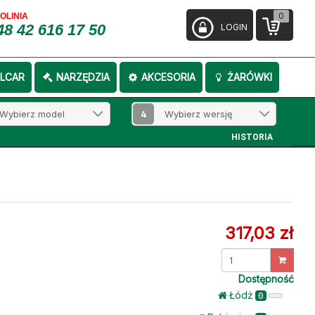
0
FOLINIA
48 42 616 17 50
LOGIN
LCAR
NARZĘDZIA
AKCESORIA
ŻARÓWKI
4
HISTORIA
317,03 zł
Dostępność
Łódż
0