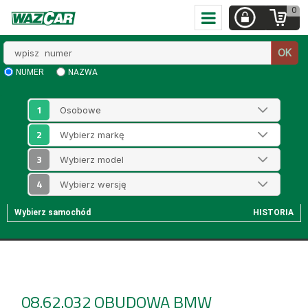
0
Wpisz
OK
numer
NUMER
NAZWA
1
2
3
4
Wybierz samochód
HISTORIA
08.62.032
OBUDOWA BMW