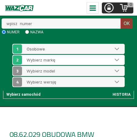
0
Wpisz
OK
numer
NUMER
NAZWA
1
2
3
4
Wybierz samochód
HISTORIA
08.62.029
OBUDOWA BMW