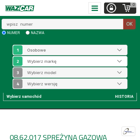
0
Wpisz
OK
numer
NUMER
NAZWA
1
2
3
4
Wybierz samochód
HISTORIA
08.62.017
SPRĘŻYNA GAZOWA