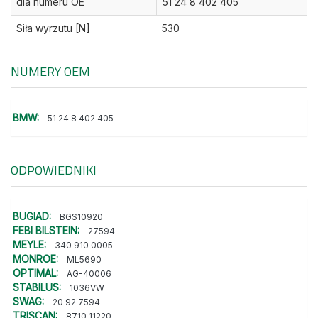
dla numeru OE
51 24 8 402 405
Siła wyrzutu [N]
530
NUMERY OEM
BMW:
51 24 8 402 405
ODPOWIEDNIKI
BUGIAD:
BGS10920
FEBI BILSTEIN:
27594
MEYLE:
340 910 0005
MONROE:
ML5690
OPTIMAL:
AG-40006
STABILUS:
1036VW
SWAG:
20 92 7594
TRISCAN:
8710 11220