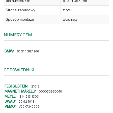
dla numeru OE
61 31 1 387 916
Strona zabudowy
z tyłu
Sposób montażu
wciśnięty
NUMERY OEM
BMW:
61 31 1 387 916
ODPOWIEDNIKI
FEBI BILSTEIN:
21013
MAGNETI MARELLI:
000050960010
MEYLE:
314 613 1303
SWAG:
20 92 1013
VEMO:
V20-73-0006