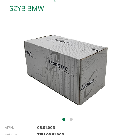
SZYB BMW
MPN:
08.61.003
Indeks:
TRU 08.61.003