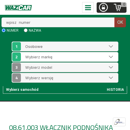
0
Wpisz
OK
numer
NUMER
NAZWA
1
2
3
4
Wybierz samochód
HISTORIA
08.61.003
WŁĄCZNIK PODNOŚNIKA