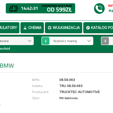
DARMOWA DOSTAWA
IN
14:42:31
OD 599ZŁ
+
MULATORY
CHEMIA
WULKANIZACJA
KATALOG PO
2
3
mochód
Y BMW
MPN:
08.59.063
Indeks:
TRU 08.59.063
Producent:
TRUCKTEC AUTOMOTIVE
Opis:
filtr kabinowy