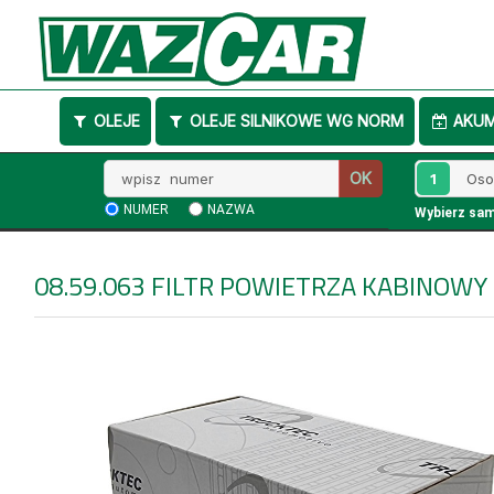
OLEJE
OLEJE SILNIKOWE WG NORM
AKU
Wpisz
1
OK
numer
NUMER
NAZWA
Wybierz sa
08.59.063
FILTR POWIETRZA KABINOW