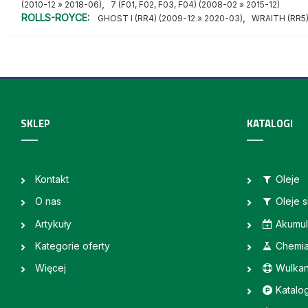
,
(2010-12 » 2018-06)
7 (F01, F02, F03, F04) (2008-02 » 2015-12)
ROLLS-ROYCE:
,
GHOST I (RR4) (2009-12 » 2020-03)
WRAITH (RR5) 
SKLEP
KATALOGI
Kontakt
Oleje
O nas
Oleje 
Artykuły
Akumul
Kategorie oferty
Chemi
Więcej
Wulkan
Katalo