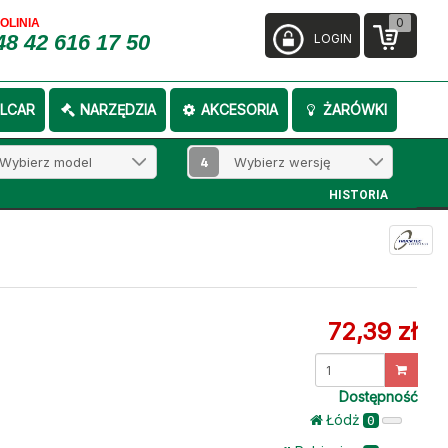
0
FOLINIA
48 42 616 17 50
LOGIN
LCAR
NARZĘDZIA
AKCESORIA
ŻARÓWKI
4
HISTORIA
72,39 zł
Dostępność
Łódż
0