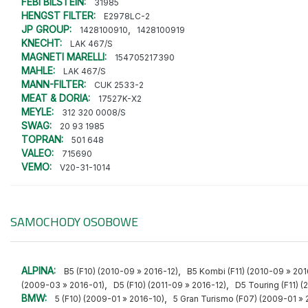
FEBI BILSTEIN:
31985
HENGST FILTER:
E2978LC-2
JP GROUP:
,
1428100910
1428100919
KNECHT:
LAK 467/S
MAGNETI MARELLI:
154705217390
MAHLE:
LAK 467/S
MANN-FILTER:
CUK 2533-2
MEAT & DORIA:
17527K-X2
MEYLE:
312 320 0008/S
SWAG:
20 93 1985
TOPRAN:
501 648
VALEO:
715690
VEMO:
V20-31-1014
SAMOCHODY OSOBOWE
ALPINA:
,
B5 (F10) (2010-09 » 2016-12)
B5 Kombi (F11) (2010-09 » 201
,
,
(2009-03 » 2016-01)
D5 (F10) (2011-09 » 2016-12)
D5 Touring (F11) (
BMW:
,
5 (F10) (2009-01 » 2016-10)
5 Gran Turismo (F07) (2009-01 » 