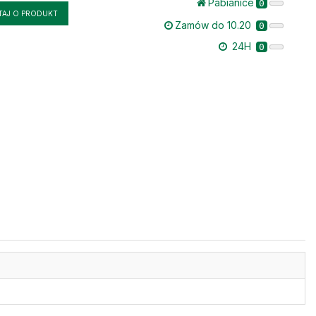
Pabianice
0
TAJ O PRODUKT
Zamów do 10.20
0
24H
0