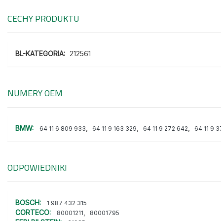
CECHY PRODUKTU
BL-KATEGORIA:
212561
NUMERY OEM
BMW:
,
,
,
64 11 6 809 933
64 11 9 163 329
64 11 9 272 642
64 11 9 
ODPOWIEDNIKI
BOSCH:
1 987 432 315
CORTECO:
,
80001211
80001795