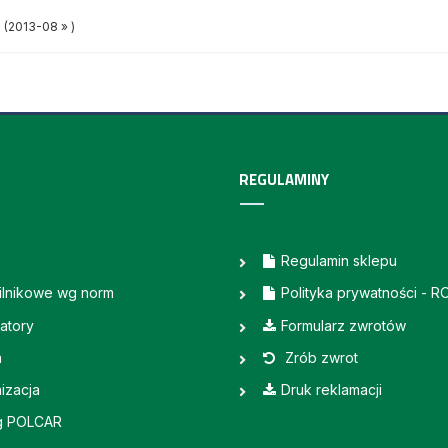
(2013-08 » )
REGULAMINY
Regulamin sklepu
silnikowe wg norm
Polityka prywatności - 
atory
Formularz zwrotów
a
Zrób zwrot
izacja
Druk reklamacji
g POLCAR