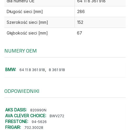
dla numeru OE
64 11 8 361 918
Długość sieci [mm]
286
Szerokość sieci [mm]
152
Głębokość sieci [mm]
67
NUMERY OEM
BMW:
,
64 11 8 361 918
8 361 918
ODPOWIEDNIKI
AKS DASIS:
820990N
AVA CLEVER CHOICE:
BWV272
FIRESTONE:
94-5626
FRIGAIR:
702.30028