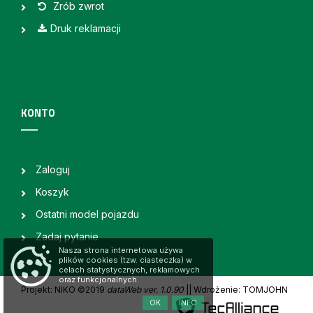
Zrób zwrot
Druk reklamacji
KONTO
Zaloguj
Koszyk
Ostatni model pojazdu
Zadaj pytanie
Nasza strona internetowa używa
plików cookies (tzw. ciasteczka) w
celach statystycznych, reklamowych
oraz funkcjonalnych.
Projekt: NIKO ©2019
dataWeb ver. 1.0.90
|
| Wdrożenie: TOMJOHN
OK
INFO