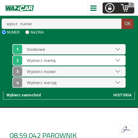
0
Wpisz
OK
numer
NUMER
NAZWA
1
2
3
4
Wybierz samochód
HISTORIA
08.59.042
PAROWNIK