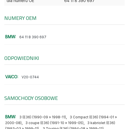
dla numeru OE
64 11 8 390 697
NUMERY OEM
BMW:
64 11 8 390 697
ODPOWIEDNIKI
VAICO:
V20-0744
SAMOCHODY OSOBOWE
BMW:
,
3 (E36) (1990-09 » 1998-11)
3 Compact (E36) (1994-01 »
,
,
2000-08)
3 coupe (E36) (1991-10 » 1999-05)
3 kabriolet (E36)
,
(1993-03 » 1999-11)
3 Touring (E36) (1994-08 » 1999-12)