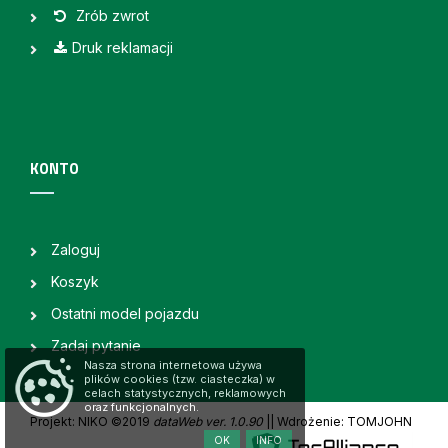
Zrób zwrot
Druk reklamacji
KONTO
Zaloguj
Koszyk
Ostatni model pojazdu
Zadaj pytanie
Nasza strona internetowa używa
plików cookies (tzw. ciasteczka) w
celach statystycznych, reklamowych
oraz funkcjonalnych.
Projekt: NIKO ©2019
dataWeb ver. 1.0.90
|
| Wdrożenie: TOMJOHN
OK
INFO