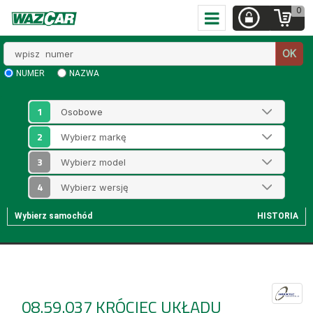
0
Wpisz
OK
numer
NUMER
NAZWA
1
2
3
4
Wybierz samochód
HISTORIA
08.59.037
KRÓCIEC UKŁADU