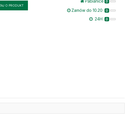
Pabianice
0
TAJ O PRODUKT
Zamów do 10.20
0
24H
0