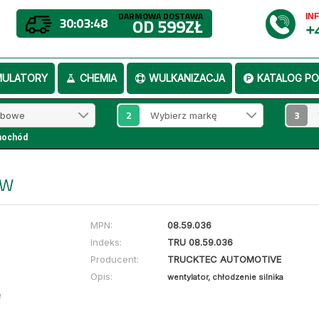
DARMOWA DOSTAWA
IN
30:03:48
OD 599ZŁ
+
MULATORY
CHEMIA
WULKANIZACJA
KATALOG PO
2
3
mochód
MW
MPN:
08.59.036
Indeks:
TRU 08.59.036
Producent:
TRUCKTEC AUTOMOTIVE
Opis:
wentylator, chłodzenie silnika