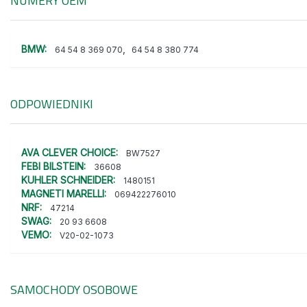
NUMERY OEM
BMW:
,
64 54 8 369 070
64 54 8 380 774
ODPOWIEDNIKI
AVA CLEVER CHOICE:
BW7527
FEBI BILSTEIN:
36608
KUHLER SCHNEIDER:
1480151
MAGNETI MARELLI:
069422276010
NRF:
47214
SWAG:
20 93 6608
VEMO:
V20-02-1073
SAMOCHODY OSOBOWE