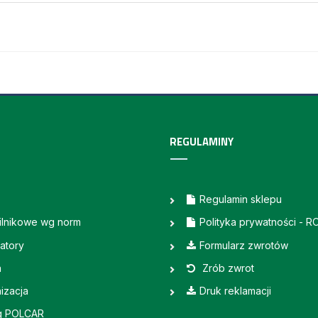
REGULAMINY
Regulamin sklepu
silnikowe wg norm
Polityka prywatności - 
atory
Formularz zwrotów
a
Zrób zwrot
izacja
Druk reklamacji
g POLCAR