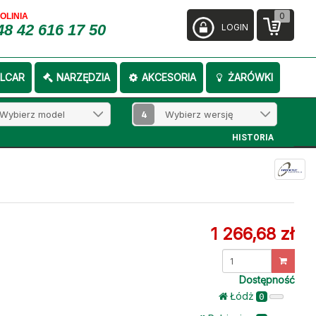
0
FOLINIA
48 42 616 17 50
LOGIN
LCAR
NARZĘDZIA
AKCESORIA
ŻARÓWKI
4
HISTORIA
1 266,68 zł
Dostępność
Łódż
0