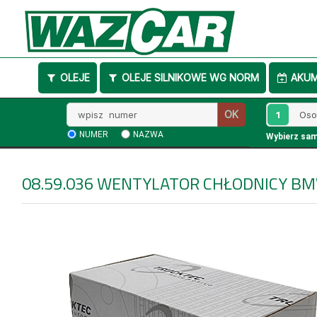
OLEJE
OLEJE SILNIKOWE WG NORM
AKU
Wpisz
1
OK
numer
NUMER
NAZWA
Wybierz sa
08.59.036
WENTYLATOR CHŁODNICY B