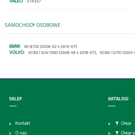
VALEO:
574337
SAMOCHODY OSOBOWE
BMW:
X5 (E70) (2006-02 » 2013-07)
VOLVO:
,
XC60 I SUV (156) (2008-05 » 2018-07)
XC90 I (275) (2002-
SKLEP
KATALOGI
Kontakt
Oleje
O nas
Oleje 