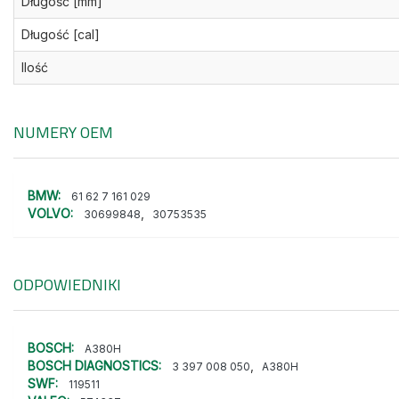
Długość [mm]
Długość [cal]
Ilość
NUMERY OEM
BMW:
61 62 7 161 029
VOLVO:
,
30699848
30753535
ODPOWIEDNIKI
BOSCH:
A380H
BOSCH DIAGNOSTICS:
,
3 397 008 050
A380H
SWF:
119511