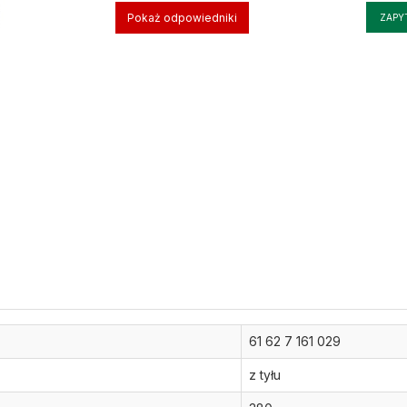
Pokaż odpowiedniki
ZAPY
61 62 7 161 029
z tyłu