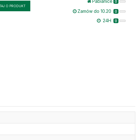
Pabianice
0
TAJ O PRODUKT
Zamów do 10.20
0
24H
0