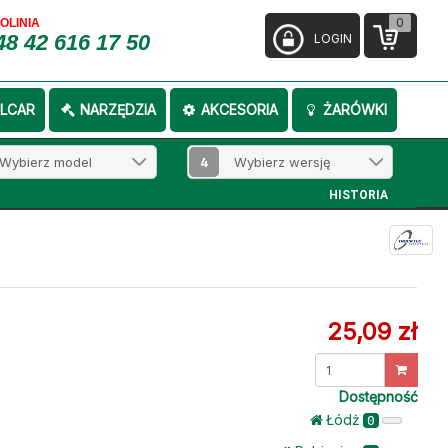
0
FOLINIA
48 42 616 17 50
LOGIN
LCAR
NARZĘDZIA
AKCESORIA
ŻARÓWKI
4
HISTORIA
25,09 zł
Dostępność
Łódż
0