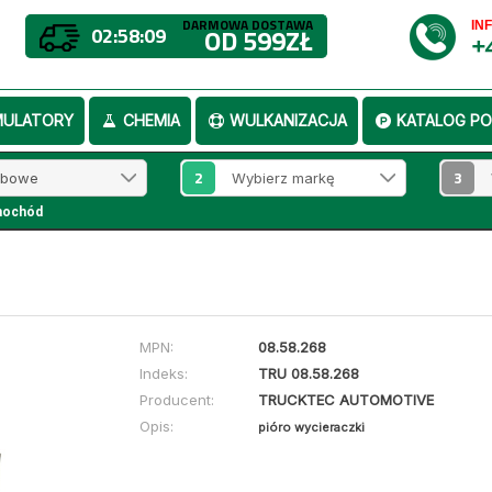
DARMOWA DOSTAWA
IN
02:58:08
OD 599ZŁ
+
MULATORY
CHEMIA
WULKANIZACJA
KATALOG PO
2
3
mochód
MPN:
08.58.268
Indeks:
TRU 08.58.268
Producent:
TRUCKTEC AUTOMOTIVE
Opis:
pióro wycieraczki