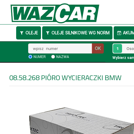
OLEJE
OLEJE SILNIKOWE WG NORM
AKU
Wpisz
1
OK
numer
NUMER
NAZWA
Wybierz sa
08.58.268
PIÓRO WYCIERACZKI BMW