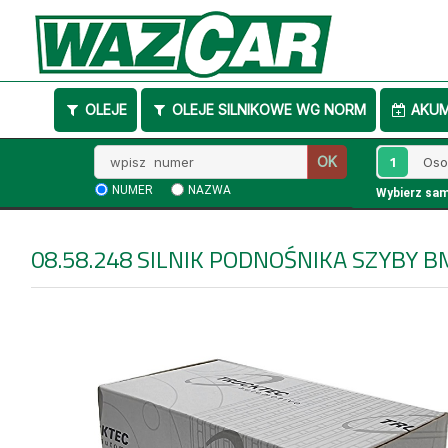
OLEJE
OLEJE SILNIKOWE WG NORM
AKU
Wpisz
1
OK
numer
NUMER
NAZWA
Wybierz sa
08.58.248
SILNIK PODNOŚNIKA SZYBY 