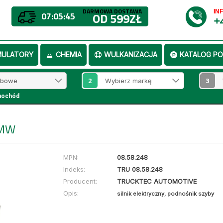
DARMOWA DOSTAWA
IN
07:05:45
OD 599ZŁ
+
MULATORY
CHEMIA
WULKANIZACJA
KATALOG PO
2
3
mochód
BMW
MPN:
08.58.248
Indeks:
TRU 08.58.248
Producent:
TRUCKTEC AUTOMOTIVE
Opis:
silnik elektryczny, podnośnik szyby