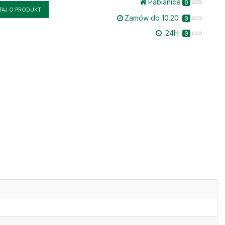
Pabianice
0
TAJ O PRODUKT
Zamów do 10.20
0
24H
0