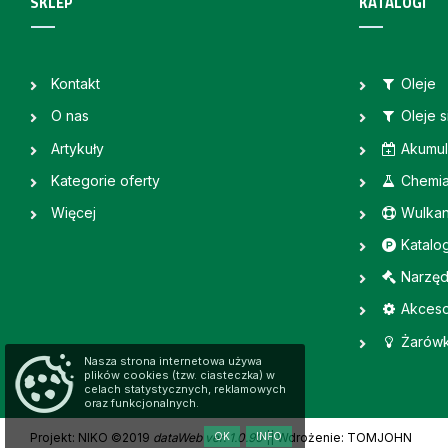
SKLEP
KATALOGI
Kontakt
Oleje
O nas
Oleje 
Artykuły
Akumul
Kategorie oferty
Chemi
Więcej
Wulkan
Katalo
Narzęd
Akceso
Żarówk
Nasza strona internetowa używa
plików cookies (tzw. ciasteczka) w
celach statystycznych, reklamowych
oraz funkcjonalnych.
Projekt: NIKO ©2019
dataWeb ver. 1.0.90
|
| Wdrożenie: TOMJOHN
OK
INFO