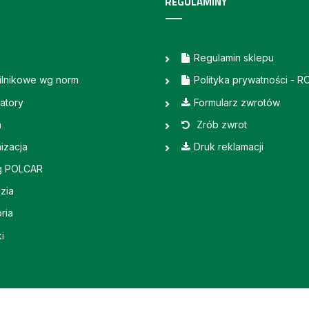
REGULAMINY
Regulamin sklepu
silnikowe wg norm
Polityka prywatności - 
atory
Formularz zwrotów
a
Zrób zwrot
izacja
Druk reklamacji
g POLCAR
zia
ria
i