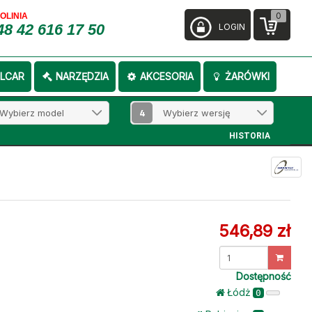
0
FOLINIA
48 42 616 17 50
LOGIN
LCAR
NARZĘDZIA
AKCESORIA
ŻARÓWKI
4
HISTORIA
546,89 zł
Dostępność
Łódż
0