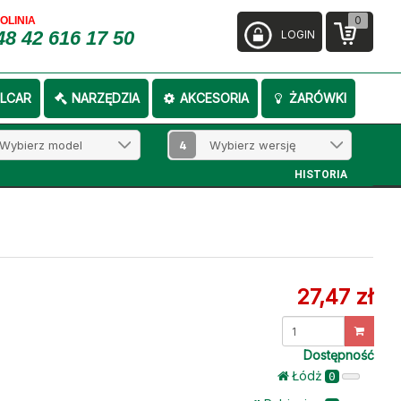
0
FOLINIA
48 42 616 17 50
LOGIN
LCAR
NARZĘDZIA
AKCESORIA
ŻARÓWKI
4
HISTORIA
27,47 zł
Dostępność
Łódż
0