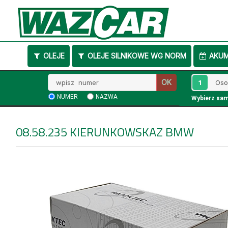
OLEJE
OLEJE SILNIKOWE WG NORM
AKU
Wpisz
1
OK
numer
NUMER
NAZWA
Wybierz sa
08.58.235
KIERUNKOWSKAZ BMW