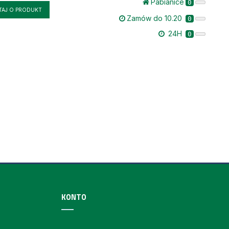
Pabianice
0
TAJ O PRODUKT
Zamów do 10.20
0
24H
0
KONTO