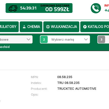
DARMOWA DOSTAWA
IN
54:39:31
OD 599ZŁ
+
MULATORY
CHEMIA
WULKANIZACJA
KATALOG PO
2
3
mochód
MPN:
08.58.235
Indeks:
TRU 08.58.235
Producent:
TRUCKTEC AUTOMOTIVE
Opis: