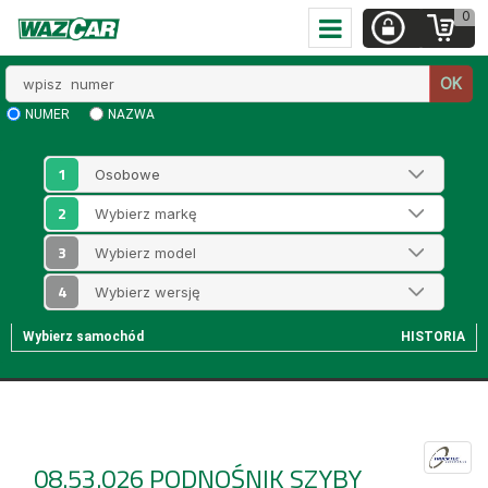
0
Wpisz
OK
numer
NUMER
NAZWA
1
2
3
4
Wybierz samochód
HISTORIA
08.53.026
PODNOŚNIK SZYBY