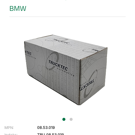
BMW
MPN:
08.53.019
Indeks:
TRU 08.53.019