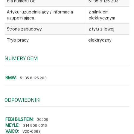
dla numeru OE
51 35 8 125 203
Artykuł uzupełniający / informacja
z silnikiem
uzupełniająca
elektrycznym
Strona zabudowy
z tyłu z lewej
Tryb pracy
elektryczny
NUMERY OEM
BMW:
51 35 8 125 203
ODPOWIEDNIKI
FEBI BILSTEIN:
26509
MEYLE:
314 909 0016
VAICO:
V20-0663