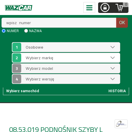
0
Wpisz
OK
numer
NUMER
NAZWA
1
2
3
4
Wybierz samochód
HISTORIA
08.53.019
PODNOŚNIK SZYBY L