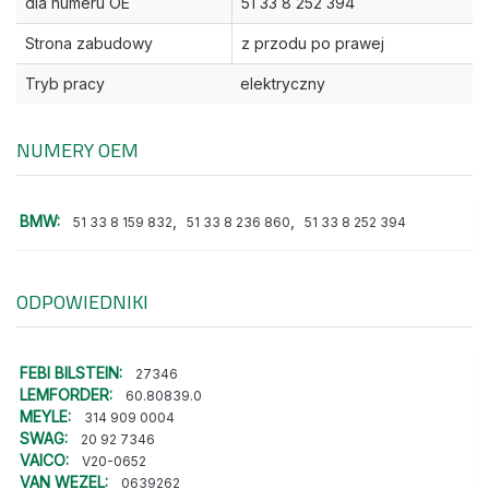
dla numeru OE
51 33 8 252 394
Strona zabudowy
z przodu po prawej
Tryb pracy
elektryczny
NUMERY OEM
BMW:
,
,
51 33 8 159 832
51 33 8 236 860
51 33 8 252 394
ODPOWIEDNIKI
FEBI BILSTEIN:
27346
LEMFORDER:
60.80839.0
MEYLE:
314 909 0004
SWAG:
20 92 7346
VAICO:
V20-0652
VAN WEZEL:
0639262