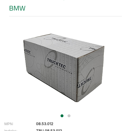
BMW
MPN:
08.53.012
Indeks:
TRU 08.53.012