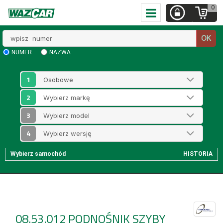
0
Wpisz
OK
numer
NUMER
NAZWA
1
2
3
4
Wybierz samochód
HISTORIA
08.53.012
PODNOŚNIK SZYBY