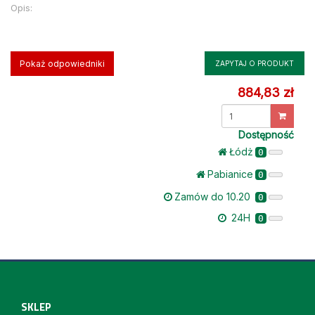
Opis:
Pokaż odpowiedniki
ZAPYTAJ O PRODUKT
884,83 zł
Dostępność
Łódż
0
Pabianice
0
Zamów do 10.20
0
24H
0
SKLEP