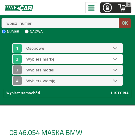
0
Wpisz
OK
numer
NUMER
NAZWA
1
2
3
4
Wybierz samochód
HISTORIA
08.46.054
MASKA BMW