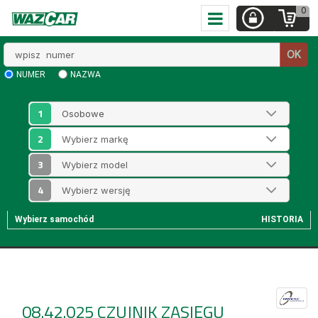
0
Wpisz
OK
numer
NUMER
NAZWA
1
2
3
4
Wybierz samochód
HISTORIA
08.42.025
CZUJNIK ZASIĘGU