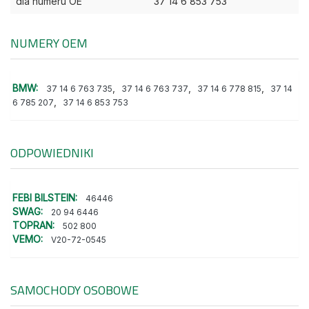
dla numeru OE
37 14 6 853 753
NUMERY OEM
BMW:
,
,
,
37 14 6 763 735
37 14 6 763 737
37 14 6 778 815
37 14
,
6 785 207
37 14 6 853 753
ODPOWIEDNIKI
FEBI BILSTEIN:
46446
SWAG:
20 94 6446
TOPRAN:
502 800
VEMO:
V20-72-0545
SAMOCHODY OSOBOWE