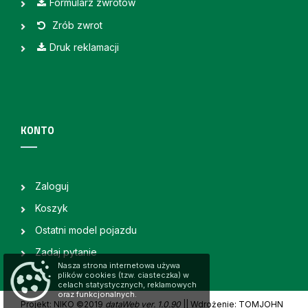
Formularz zwrotów
Zrób zwrot
Druk reklamacji
KONTO
Zaloguj
Koszyk
Ostatni model pojazdu
Zadaj pytanie
Nasza strona internetowa używa
plików cookies (tzw. ciasteczka) w
celach statystycznych, reklamowych
oraz funkcjonalnych.
Projekt: NIKO ©2019
dataWeb ver. 1.0.90
|
| Wdrożenie: TOMJOHN