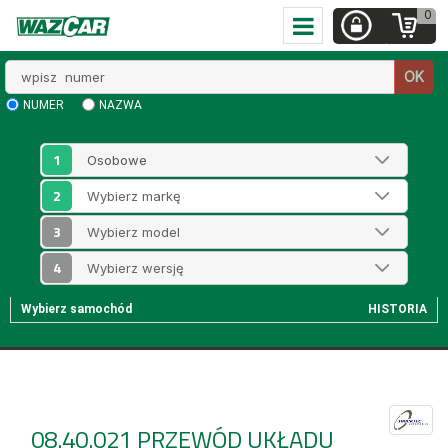
0
Wpisz
OK
numer
NUMER
NAZWA
1
2
3
4
Wybierz samochód
HISTORIA
08.40.021
PRZEWÓD UKŁADU