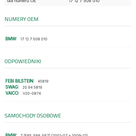
dla numeru OE
17 12 7 508 010
NUMERY OEM
BMW:
17 12 7 508 010
ODPOWIEDNIKI
FEBI BILSTEIN:
45819
SWAG:
20 94 5819
VAICO:
V20-0874
SAMOCHODY OSOBOWE
BMW:
7 (E65, E66, E67) (2001-07 » 2009-12)