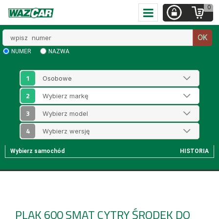
0
Wpisz
OK
numer
NUMER
NAZWA
1
2
3
4
Wybierz samochód
HISTORIA
PLAK 600 SMAT CYTRY
ŚRODEK DO