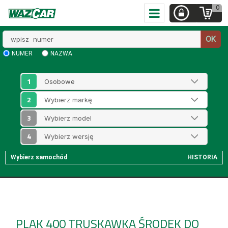
0
Wpisz
OK
numer
NUMER
NAZWA
1
2
3
4
Wybierz samochód
HISTORIA
PLAK 400 TRUSKAWKA
ŚRODEK DO