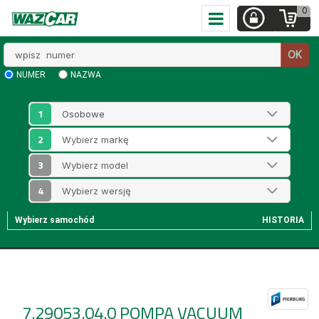
0
Wpisz
OK
numer
NUMER
NAZWA
1
2
3
4
Wybierz samochód
HISTORIA
7.29053.04.0
POMPA VACUUM