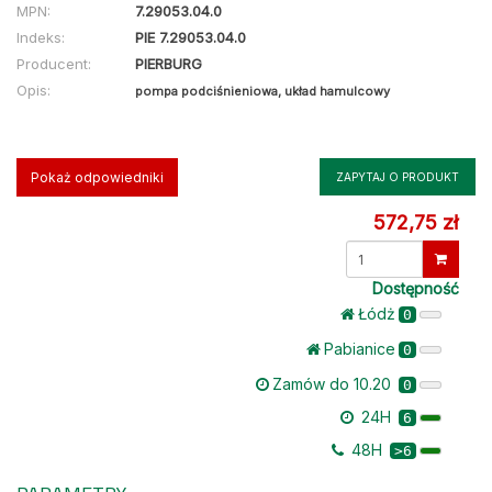
MPN:
7.29053.04.0
Indeks:
PIE 7.29053.04.0
Producent:
PIERBURG
Opis:
pompa podciśnieniowa, układ hamulcowy
Pokaż odpowiedniki
ZAPYTAJ O PRODUKT
572,75 zł
Dostępność
Łódż
0
Pabianice
0
Zamów do 10.20
0
24H
6
48H
>6