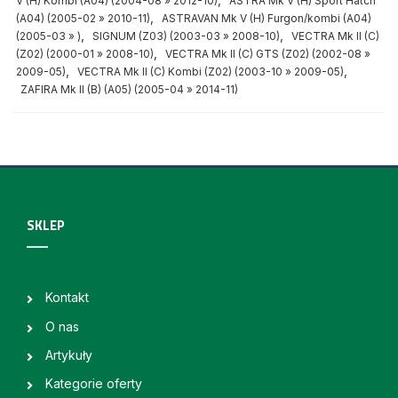
V (H) Kombi (A04) (2004-08 » 2012-10)
ASTRA Mk V (H) Sport Hatch
,
(A04) (2005-02 » 2010-11)
ASTRAVAN Mk V (H) Furgon/kombi (A04)
,
,
(2005-03 » )
SIGNUM (Z03) (2003-03 » 2008-10)
VECTRA Mk II (C)
,
(Z02) (2000-01 » 2008-10)
VECTRA Mk II (C) GTS (Z02) (2002-08 »
,
,
2009-05)
VECTRA Mk II (C) Kombi (Z02) (2003-10 » 2009-05)
ZAFIRA Mk II (B) (A05) (2005-04 » 2014-11)
SKLEP
Kontakt
O nas
Artykuły
Kategorie oferty