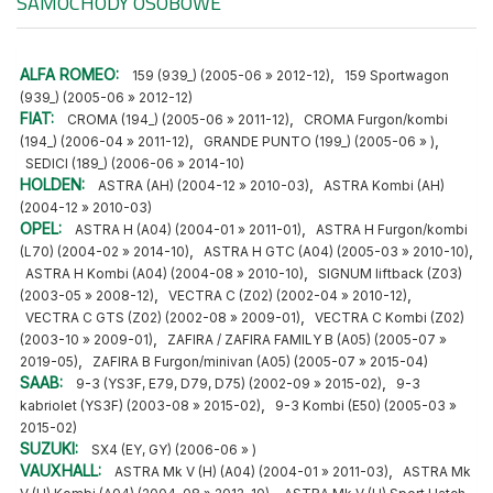
SAMOCHODY OSOBOWE
ALFA ROMEO:
,
159 (939_) (2005-06 » 2012-12)
159 Sportwagon
(939_) (2005-06 » 2012-12)
FIAT:
,
CROMA (194_) (2005-06 » 2011-12)
CROMA Furgon/kombi
,
,
(194_) (2006-04 » 2011-12)
GRANDE PUNTO (199_) (2005-06 » )
SEDICI (189_) (2006-06 » 2014-10)
HOLDEN:
,
ASTRA (AH) (2004-12 » 2010-03)
ASTRA Kombi (AH)
(2004-12 » 2010-03)
OPEL:
,
ASTRA H (A04) (2004-01 » 2011-01)
ASTRA H Furgon/kombi
,
,
(L70) (2004-02 » 2014-10)
ASTRA H GTC (A04) (2005-03 » 2010-10)
,
ASTRA H Kombi (A04) (2004-08 » 2010-10)
SIGNUM liftback (Z03)
,
,
(2003-05 » 2008-12)
VECTRA C (Z02) (2002-04 » 2010-12)
,
VECTRA C GTS (Z02) (2002-08 » 2009-01)
VECTRA C Kombi (Z02)
,
(2003-10 » 2009-01)
ZAFIRA / ZAFIRA FAMILY B (A05) (2005-07 »
,
2019-05)
ZAFIRA B Furgon/minivan (A05) (2005-07 » 2015-04)
SAAB:
,
9-3 (YS3F, E79, D79, D75) (2002-09 » 2015-02)
9-3
,
kabriolet (YS3F) (2003-08 » 2015-02)
9-3 Kombi (E50) (2005-03 »
2015-02)
SUZUKI:
SX4 (EY, GY) (2006-06 » )
VAUXHALL:
,
ASTRA Mk V (H) (A04) (2004-01 » 2011-03)
ASTRA Mk
,