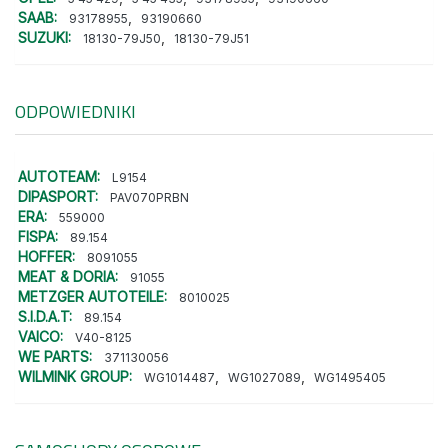
SAAB:
,
93178955
93190660
SUZUKI:
,
18130-79J50
18130-79J51
ODPOWIEDNIKI
AUTOTEAM:
L9154
DIPASPORT:
PAV070PRBN
ERA:
559000
FISPA:
89.154
HOFFER:
8091055
MEAT & DORIA:
91055
METZGER AUTOTEILE:
8010025
S.I.D.A.T:
89.154
VAICO:
V40-8125
WE PARTS:
371130056
WILMINK GROUP:
,
,
WG1014487
WG1027089
WG1495405