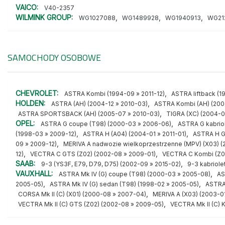
VAICO:
V40-2357
WILMINK GROUP:
,
,
,
WG1027088
WG1489928
WG1940913
WG21
SAMOCHODY OSOBOWE
CHEVROLET:
,
ASTRA Kombi (1994-09 » 2011-12)
ASTRA liftback (1
HOLDEN:
,
ASTRA (AH) (2004-12 » 2010-03)
ASTRA Kombi (AH) (200
,
ASTRA SPORTSBACK (AH) (2005-07 » 2010-03)
TIGRA (XC) (2004-0
OPEL:
,
ASTRA G coupe (T98) (2000-03 » 2006-06)
ASTRA G kabriol
,
,
(1998-03 » 2009-12)
ASTRA H (A04) (2004-01 » 2011-01)
ASTRA H G
,
09 » 2009-12)
MERIVA A nadwozie wielkoprzestrzenne (MPV) (X03) (
,
,
12)
VECTRA C GTS (Z02) (2002-08 » 2009-01)
VECTRA C Kombi (Z02
SAAB:
,
9-3 (YS3F, E79, D79, D75) (2002-09 » 2015-02)
9-3 kabriole
VAUXHALL:
,
ASTRA Mk IV (G) coupe (T98) (2000-03 » 2005-08)
AS
,
,
2005-05)
ASTRA Mk IV (G) sedan (T98) (1998-02 » 2005-05)
ASTRA 
,
CORSA Mk II (C) (X01) (2000-08 » 2007-04)
MERIVA A (X03) (2003-0
,
VECTRA Mk II (C) GTS (Z02) (2002-08 » 2009-05)
VECTRA Mk II (C) 