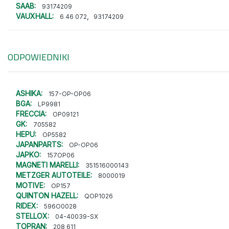
SAAB:
93174209
VAUXHALL:
,
6 46 072
93174209
ODPOWIEDNIKI
ASHIKA:
157-OP-OP06
BGA:
LP9981
FRECCIA:
OP09121
GK:
705582
HEPU:
OP5582
JAPANPARTS:
OP-OP06
JAPKO:
157OP06
MAGNETI MARELLI:
351516000143
METZGER AUTOTEILE:
8000019
MOTIVE:
OP157
QUINTON HAZELL:
QOP1026
RIDEX:
596O0028
STELLOX:
04-40039-SX
TOPRAN:
208 611