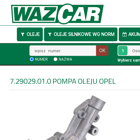
OLEJE
OLEJE SILNIKOWE WG NORM
AKU
Wpisz
1
OK
numer
NUMER
NAZWA
Wybierz sa
7.29029.01.0
POMPA OLEJU OPEL