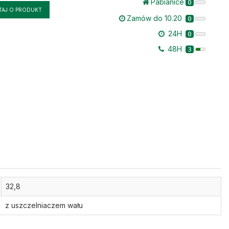
Pabianice
0
TAJ O PRODUKT
Zamów do 10.20
0
24H
0
48H
3
32,8
z uszczelniaczem wału