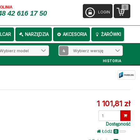
0
FOLINIA
48 42 616 17 50
LOGIN
LCAR
NARZĘDZIA
AKCESORIA
ŻARÓWKI
4
HISTORIA
1 101,81 zł
Dostępność
Łódż
0