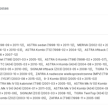
26586
,
,
998-09 » 2011-12)
ASTRA sedan (1998-10 » 2011-12)
MERIVA (2002-02 » 2
,
,
4-12 » 2010-03)
ASTRA Kombi (TS) (1998-02 » 2004-12)
ASTRA liftback 
6 » 2007-12)
,
et (T98) (2001-03 » 2005-10)
ASTRA G Kombi (T98) (1998-02 » 2005-07)
,
TC (A04) (2005-03 » 2010-10)
ASTRA H Kombi (A04) (2004-08 » 2010-10)
,
,
2003-05 » 2010-05)
SIGNUM liftback (Z03) (2003-05 » 2008-12)
TIGRA Tw
,
) (2003-10 » 2009-01)
ZAFIRA A nadwozie wielkoprzestrzenne (MPV) (T9
,
t (YS3F) (2003-08 » 2015-02)
9-3 Kombi (E50) (2005-03 » 2015-02)
,
TRA Mk IV (G) kabriolet (T98) (2001-03 » 2005-10)
ASTRA Mk IV (G) Kombi 
,
Mk V (H) (A04) (2004-01 » 2011-03)
ASTRA Mk V (H) Kombi (A04) (2004-08
,
,
1 » 2010-06)
SIGNUM (Z03) (2003-03 » 2008-10)
TIGRA TwinTop (X04) (
,
Kombi (Z02) (2003-10 » 2009-05)
ZAFIRA A (T98) (1998-11 » 2005-08)