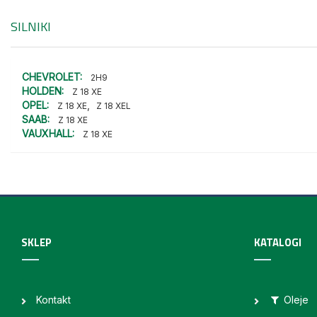
SILNIKI
CHEVROLET:
2H9
HOLDEN:
Z 18 XE
OPEL:
,
Z 18 XE
Z 18 XEL
SAAB:
Z 18 XE
VAUXHALL:
Z 18 XE
SKLEP
KATALOGI
Kontakt
Oleje