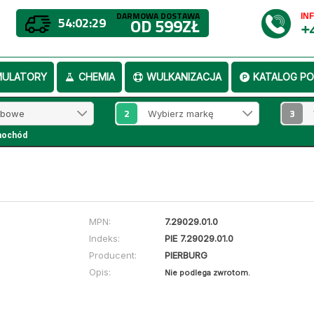
DARMOWA DOSTAWA
IN
54:02:29
OD 599ZŁ
+
MULATORY
CHEMIA
WULKANIZACJA
KATALOG PO
2
3
mochód
MPN:
7.29029.01.0
Indeks:
PIE 7.29029.01.0
Producent:
PIERBURG
Opis:
Nie podlega zwrotom.