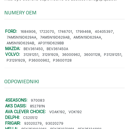
NUMERY OEM
FORD:
,
,
,
,
,
1684906
1722070
1746701
1799468
40405397
,
,
,
7AM5N19D629AA
7AM5N19D629AB
AM5N19D629AA
,
AM5N19D629AB
AP3119D629BB
MAZDA:
,
BEV361450
BEV361450A
VOLVO:
,
,
,
,
,
31291251
31291929
36000962
36001128
P31291251
,
,
P31291929
P36000962
P36001128
ODPOWIEDNIKI
4SEASONS:
970083
AKS DASIS:
852781N
AVA CLEVER CHOICE:
,
VOAK192
VOK192
DELPHI:
CS20512
FRIGAIR:
,
92020279
93020279
HELLA:
,
,
,