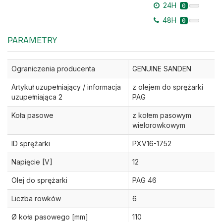
24H
0
48H
0
PARAMETRY
Ograniczenia producenta
GENUINE SANDEN
Artykuł uzupełniający / informacja
z olejem do sprężarki
uzupełniająca 2
PAG
Koła pasowe
z kołem pasowym
wielorowkowym
ID sprężarki
PXV16-1752
Napięcie [V]
12
Olej do sprężarki
PAG 46
Liczba rowków
6
Ø koła pasowego [mm]
110