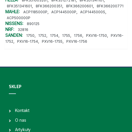
8FK351003261
8FK351272181
8FK351341101
,
,
,
8FK351341601
8FK366200351
8FK366200601
8FK366200771
MAHLE:
,
,
,
ACP1185000P
ACP1445000P
ACP1445000S
ACP500000P
NISSENS:
890125
NRF:
32816
SANDEN:
,
,
,
,
,
,
1750
1752
1754
1755
1756
PXV16-1750
PXV16-
,
,
,
1752
PXV16-1754
PXV16-1755
PXV16-1756
SKLEP
Kontakt
O nas
Artykuły