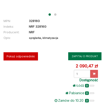
MPN:
32816G
Indeks:
NRF 32816G
Producent:
NRF
Opis:
sprężarka, klimatyzacja
Pokaż odpowiedniki
ZAPYTAJ O PRODUKT
2 090,47 zł
Dostępność
Łódż
0
Pabianice
0
Zamów do 10.20
0