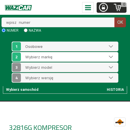
0
Wpisz
OK
numer
NUMER
NAZWA
1
2
3
4
Wybierz samochód
HISTORIA
32816G
KOMPRESOR