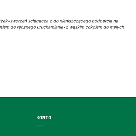
aczek•sworzeń ściągacza z do nieniszczącego podparcia na
ętłem do ręcznego uruchamiania•z wąskim cokołem do małych
KONTO