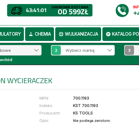
DARMOWA DOSTAWA
IN
43:41:01
OD 599ZŁ
+
MULATORY
CHEMIA
WULKANIZACJA
KATALOG PO
2
3
mochód
ON WYCIERACZEK
MPN:
700.1193
Indeks:
KST 700.1193
Producent:
KS TOOLS
Opis:
Nie podlega zwrotom.