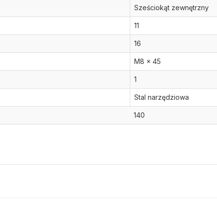
Sześciokąt zewnętrzny
11
16
M8 x 45
1
Stal narzędziowa
140