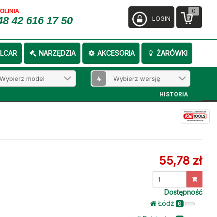
0
FOLINIA
48 42 616 17 50
LOGIN
LCAR
NARZĘDZIA
AKCESORIA
ŻARÓWKI
4
HISTORIA
55,78 zł
Dostępność
Łódż
0