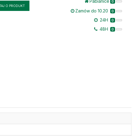
Pabianice
0
TAJ O PRODUKT
Zamów do 10.20
0
24H
0
48H
0