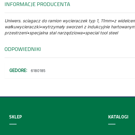
INFORMACJE PRODUCENTA
Uniwers. sciagacz do ramion wycieraczek typ 1, 11mm•z widelcem
wałkuwycieraczki•wytrzymały sworzeń z indukcyjnie hartowanym
przestrzeni•specjalna stal narzędziowa•special tool steel
ODPOWIEDNIKI
GEDORE:
6180185
SKLEP
KATALOGI