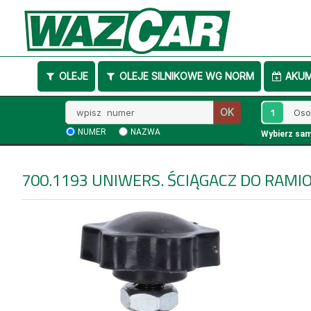
OLEJE
OLEJE SILNIKOWE WG NORM
AKU
Wpisz
1
OK
numer
NUMER
NAZWA
Wybierz sa
700.1193
UNIWERS. ŚCIĄGACZ DO RAMI