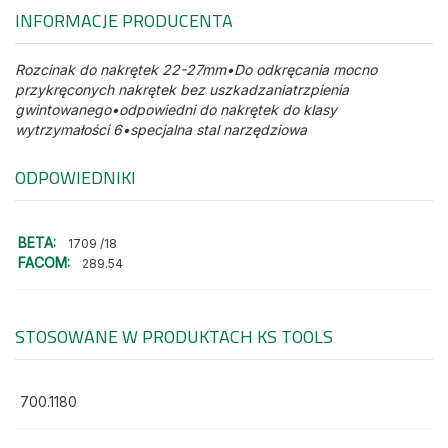
INFORMACJE PRODUCENTA
Rozcinak do nakrętek 22-27mm•Do odkręcania mocno
przykręconych nakrętek bez uszkadzaniatrzpienia
gwintowanego•odpowiedni do nakrętek do klasy
wytrzymałości 6•specjalna stal narzędziowa
ODPOWIEDNIKI
BETA:
1709 /18
FACOM:
289.54
STOSOWANE W PRODUKTACH
KS TOOLS
700.1180