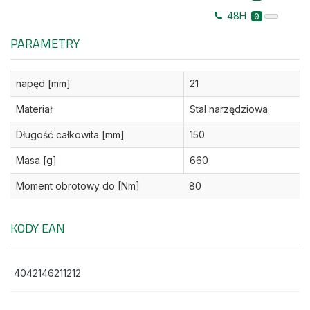
48H
0
PARAMETRY
napęd [mm]
21
Materiał
Stal narzędziowa
Długość całkowita [mm]
150
Masa [g]
660
Moment obrotowy do [Nm]
80
KODY EAN
4042146211212