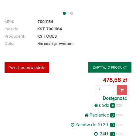
MPN:
700.1184
Indeks:
KST 700.1184
Producent:
KS TOOLS
Opis:
Nie podlega zwrotom.
Pokaż odpowiedniki
ZAPYTAJ O PRODUKT
478,56 zł
Dostępność
Łódż
0
Pabianice
0
Zamów do 10.20
0
24H
0