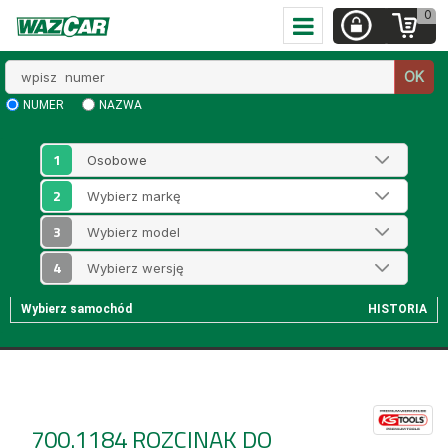
0
Wpisz
OK
numer
NUMER
NAZWA
1
2
3
4
Wybierz samochód
HISTORIA
700.1184
ROZCINAK DO