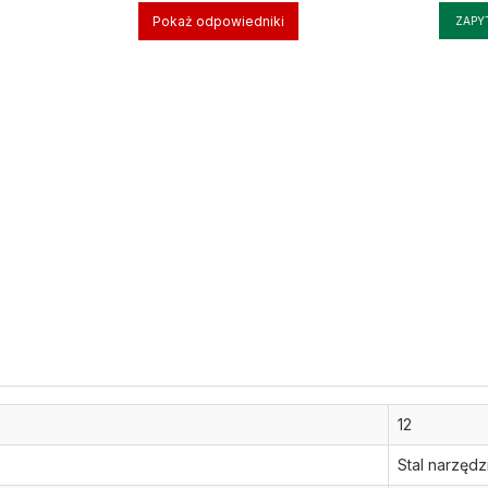
Pokaż odpowiedniki
ZAPY
12
Stal narzęd