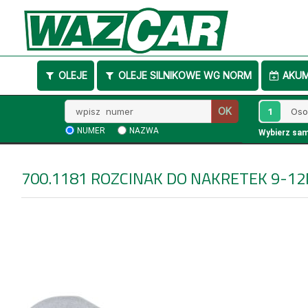
OLEJE
OLEJE SILNIKOWE WG NORM
AKU
Wpisz
1
OK
numer
NUMER
NAZWA
Wybierz sa
700.1181
ROZCINAK DO NAKRETEK 9-1