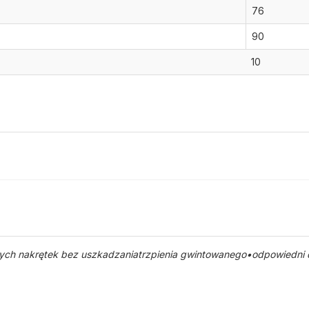
76
90
10
h nakrętek bez uszkadzaniatrzpienia gwintowanego•odpowiedni do