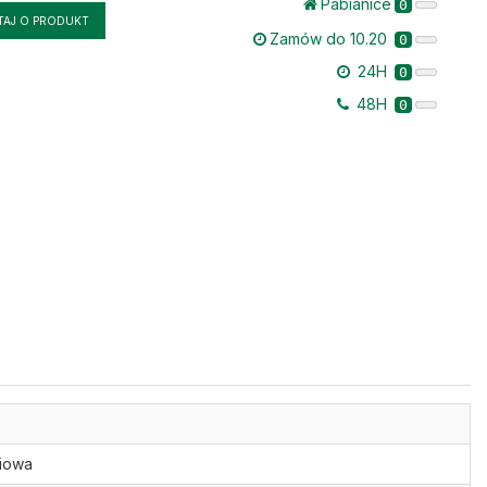
Pabianice
0
TAJ O PRODUKT
Zamów do 10.20
0
24H
0
48H
0
ziowa