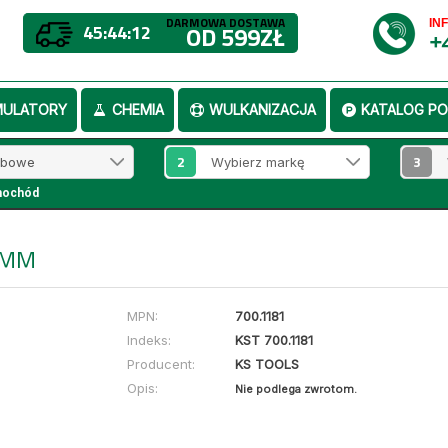
DARMOWA DOSTAWA
IN
45:44:12
OD 599ZŁ
+
MULATORY
CHEMIA
WULKANIZACJA
KATALOG PO
2
3
mochód
2MM
MPN:
700.1181
Indeks:
KST 700.1181
Producent:
KS TOOLS
Opis:
Nie podlega zwrotom.