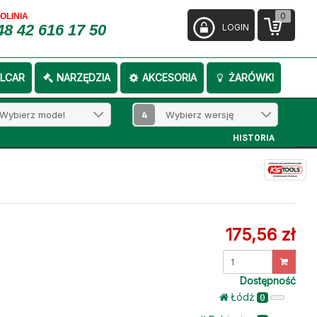
0
FOLINIA
48 42 616 17 50
LOGIN
LCAR
NARZĘDZIA
AKCESORIA
ŻARÓWKI
4
HISTORIA
175,56 zł
Dostępność
Łódż
0