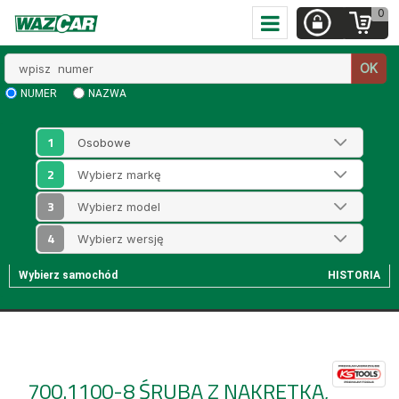
0
Wpisz
OK
numer
NUMER
NAZWA
1
2
3
4
Wybierz samochód
HISTORIA
700.1100-8
ŚRUBA Z NAKRETKA,