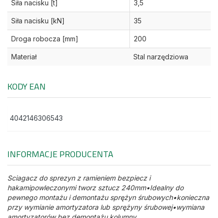
Siła nacisku [t]
3,5
Siła nacisku [kN]
35
Droga robocza [mm]
200
Materiał
Stal narzędziowa
KODY EAN
4042146306543
INFORMACJE PRODUCENTA
Sciagacz do sprezyn z ramieniem bezpiecz i
hakamipowleczonymi tworz sztucz 240mm•Idealny do
pewnego montażu i demontażu sprężyn śrubowych•konieczna
przy wymianie amortyzatora lub sprężyny śrubowej•wymiana
amortyzatorów bez demontażu kolumny