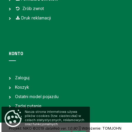
Zrób zwrot
Druk reklamacji
KONTO
Zaloguj
Koszyk
Ostatni model pojazdu
Zadaj pytanie
Nasza strona internetowa używa
plików cookies (tzw. ciasteczka) w
celach statystycznych, reklamowych
oraz funkcjonalnych.
Projekt: NIKO ©2019
dataWeb ver. 1.0.90
|
| Wdrożenie: TOMJOHN