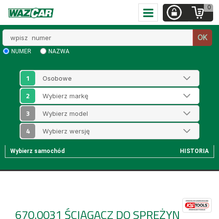
0
Wpisz
OK
numer
NUMER
NAZWA
1
2
3
4
Wybierz samochód
HISTORIA
670.0031
ŚCIĄGACZ DO SPREŻYN