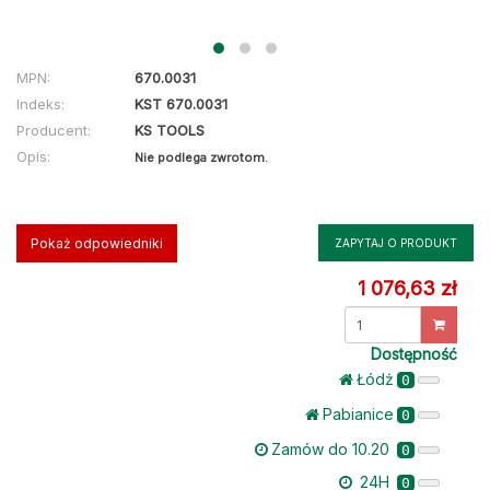
MPN:
670.0031
Indeks:
KST 670.0031
Producent:
KS TOOLS
Opis:
Nie podlega zwrotom.
Pokaż odpowiedniki
ZAPYTAJ O PRODUKT
1 076,63 zł
Dostępność
Łódż
0
Pabianice
0
Zamów do 10.20
0
24H
0