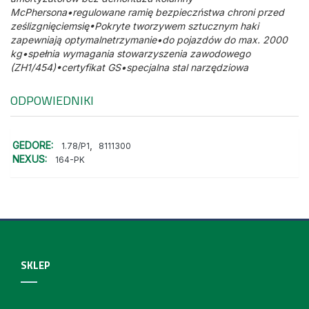
McPhersona•regulowane ramię bezpieczństwa chroni przed
ześlizgnięciemsię•Pokryte tworzywem sztucznym haki
zapewniają optymalnetrzymanie•do pojazdów do max. 2000
kg•spełnia wymagania stowarzyszenia zawodowego
(ZH1/454)•certyfikat GS•specjalna stal narzędziowa
ODPOWIEDNIKI
GEDORE:
,
1.78/P1
8111300
NEXUS:
164-PK
SKLEP