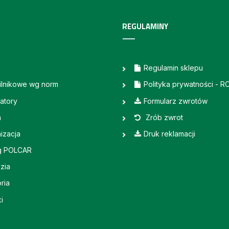
REGULAMINY
Regulamin sklepu
silnikowe wg norm
Polityka prywatności - 
atory
Formularz zwrotów
a
Zrób zwrot
izacja
Druk reklamacji
g POLCAR
zia
ria
i