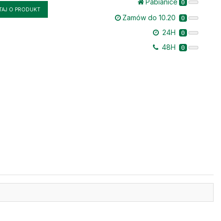
Pabianice
0
TAJ O PRODUKT
Zamów do 10.20
0
24H
0
48H
0