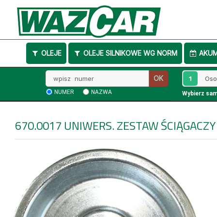
OLEJE
OLEJE SILNIKOWE WG NORM
AKU
Wpisz
1
OK
numer
NUMER
NAZWA
Wybierz sa
670.0017
UNIWERS. ZESTAW ŚCIĄGACZY 