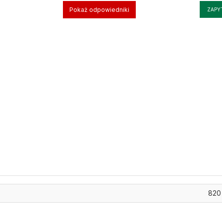
Pokaż odpowiedniki
ZAPY
820