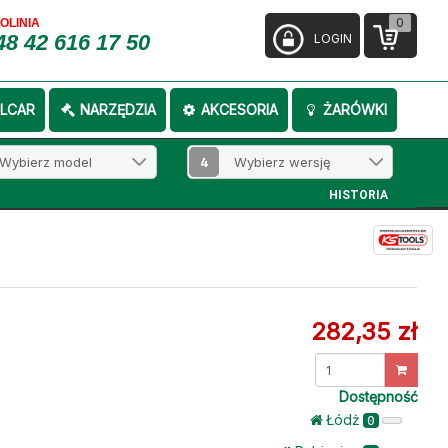
0
FOLINIA
48 42 616 17 50
LOGIN
LCAR
NARZĘDZIA
AKCESORIA
ŻARÓWKI
4
HISTORIA
282,35 zł
Dostępność
Łódż
0