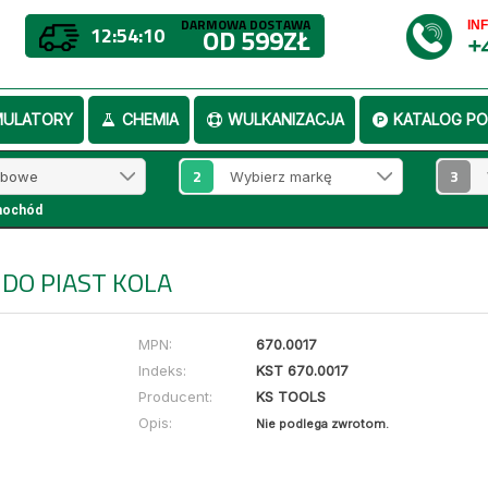
DARMOWA DOSTAWA
IN
12:54:09
OD 599ZŁ
+
MULATORY
CHEMIA
WULKANIZACJA
KATALOG PO
2
3
mochód
DO PIAST KOLA
MPN:
670.0017
Indeks:
KST 670.0017
Producent:
KS TOOLS
Opis:
Nie podlega zwrotom.