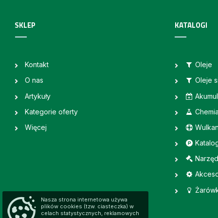
SKLEP
KATALOGI
Kontakt
Oleje
O nas
Oleje 
Artykuły
Akumul
Kategorie oferty
Chemi
Więcej
Wulkan
Katalo
Narzęd
Akceso
Żarówk
Nasza strona internetowa używa
plików cookies (tzw. ciasteczka) w
celach statystycznych, reklamowych