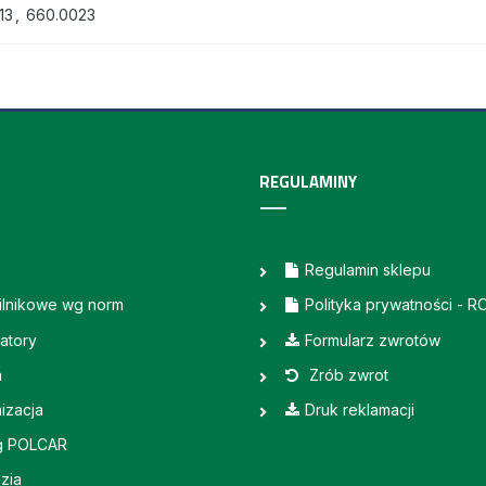
13
,
660.0023
REGULAMINY
Regulamin sklepu
silnikowe wg norm
Polityka prywatności - 
atory
Formularz zwrotów
a
Zrób zwrot
izacja
Druk reklamacji
g POLCAR
zia