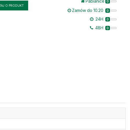
Pabianice
0
TAJ O PRODUKT
Zamów do 10.20
0
24H
0
48H
0