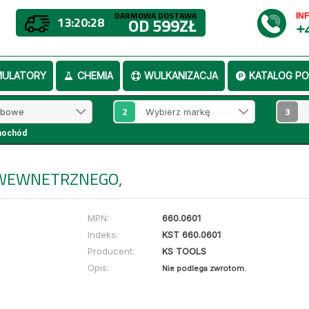
DARMOWA DOSTAWA
IN
13:20:28
OD 599ZŁ
+
MULATORY
CHEMIA
WULKANIZACJA
KATALOG PO
2
3
mochód
 WEWNETRZNEGO,
MPN:
660.0601
Indeks:
KST 660.0601
Producent:
KS TOOLS
Opis:
Nie podlega zwrotom.