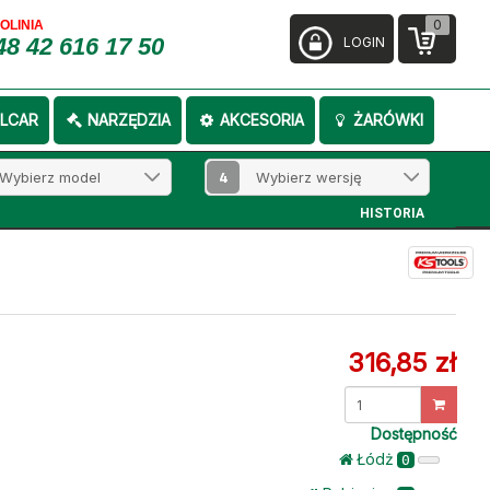
0
FOLINIA
48 42 616 17 50
LOGIN
LCAR
NARZĘDZIA
AKCESORIA
ŻARÓWKI
4
HISTORIA
316,85 zł
Dostępność
Łódż
0