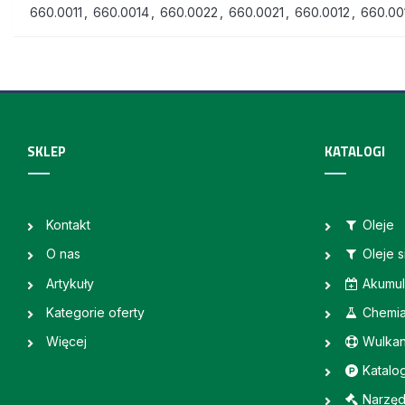
660.0011
,
660.0014
,
660.0022
,
660.0021
,
660.0012
,
660.00
SKLEP
KATALOGI
Kontakt
Oleje
O nas
Oleje 
Artykuły
Akumul
Kategorie oferty
Chemi
Więcej
Wulkan
Katalo
Narzęd