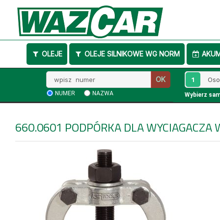
OLEJE
OLEJE SILNIKOWE WG NORM
AKU
Wpisz
1
OK
numer
NUMER
NAZWA
Wybierz sa
660.0601
PODPÓRKA DLA WYCIAGACZA