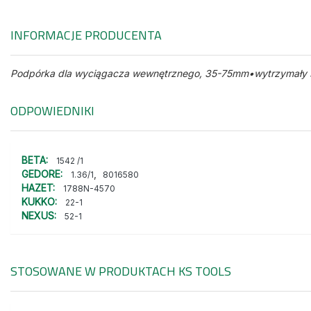
INFORMACJE PRODUCENTA
Podpórka dla wyciągacza wewnętrznego, 35-75mm•wytrzymały sw
ODPOWIEDNIKI
BETA:
1542 /1
GEDORE:
,
1.36/1
8016580
HAZET:
1788N-4570
KUKKO:
22-1
NEXUS:
52-1
STOSOWANE W PRODUKTACH
KS TOOLS