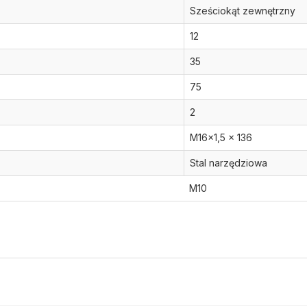
Sześciokąt zewnętrzny
12
35
75
2
M16x1,5 x 136
Stal narzędziowa
M10