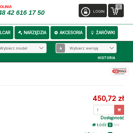
0
FOLINIA
48 42 616 17 50
LOGIN
LCAR
NARZĘDZIA
AKCESORIA
ŻARÓWKI
4
HISTORIA
450,72 zł
Dostępność
Łódż
0