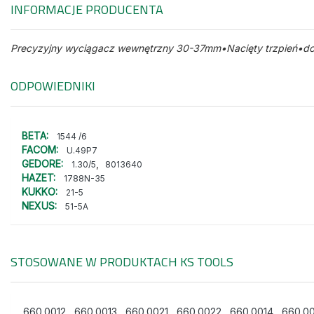
INFORMACJE PRODUCENTA
Precyzyjny wyciągacz wewnętrzny 30-37mm•Nacięty trzpień•do sz
ODPOWIEDNIKI
BETA:
1544 /6
FACOM:
U.49P7
GEDORE:
,
1.30/5
8013640
HAZET:
1788N-35
KUKKO:
21-5
NEXUS:
51-5A
STOSOWANE W PRODUKTACH
KS TOOLS
660.0012
,
660.0013
,
660.0021
,
660.0022
,
660.0014
,
660.00