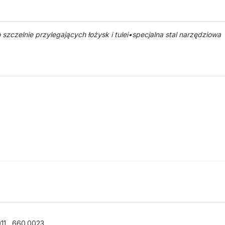
czelnie przylegających łożysk i tulei•specjalna stal narzędziowa
11
,
660.0023