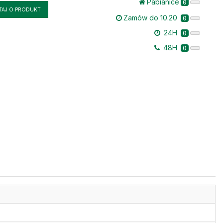
Pabianice
0
TAJ O PRODUKT
Zamów do 10.20
0
24H
0
48H
0