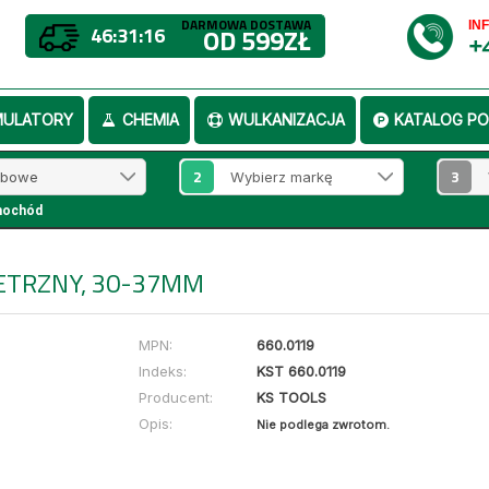
DARMOWA DOSTAWA
IN
46:31:15
OD 599ZŁ
+
MULATORY
CHEMIA
WULKANIZACJA
KATALOG PO
2
3
mochód
ETRZNY, 30-37MM
MPN:
660.0119
Indeks:
KST 660.0119
Producent:
KS TOOLS
Opis:
Nie podlega zwrotom.