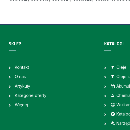
SKLEP
KATALOGI
Kontakt
Oleje
O nas
Oleje 
Artykuły
Akumul
Kategorie oferty
Chemi
Więcej
Wulkan
Katalo
Narzęd