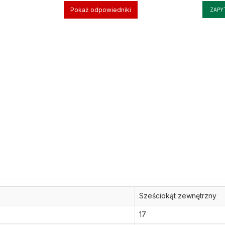
Pokaż odpowiedniki
ZAPY
Sześciokąt zewnętrzny
17