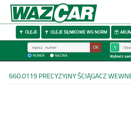
OLEJE
OLEJE SILNIKOWE WG NORM
AKU
Wpisz
1
OK
numer
NUMER
NAZWA
Wybierz sa
660.0119
PRECYZYJNY ŚCIĄGACZ WEWN