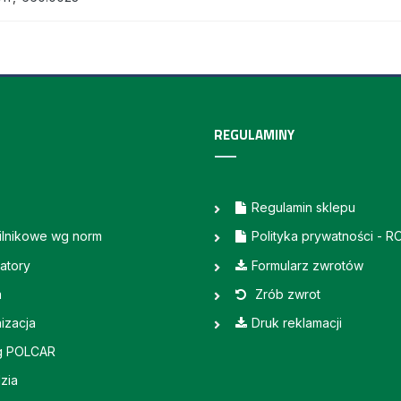
REGULAMINY
Regulamin sklepu
silnikowe wg norm
Polityka prywatności - 
atory
Formularz zwrotów
a
Zrób zwrot
izacja
Druk reklamacji
g POLCAR
zia