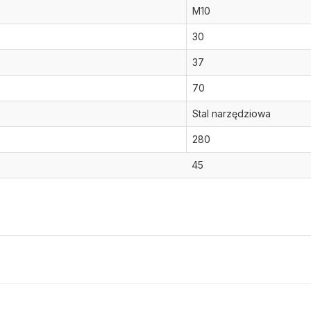
M10
30
37
70
Stal narzędziowa
280
45