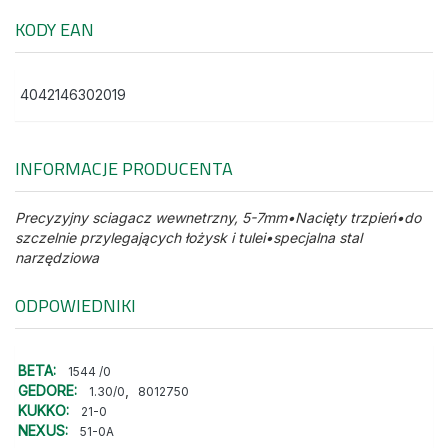
KODY EAN
4042146302019
INFORMACJE PRODUCENTA
Precyzyjny sciagacz wewnetrzny, 5-7mm•Nacięty trzpień•do
szczelnie przylegających łożysk i tulei•specjalna stal
narzędziowa
ODPOWIEDNIKI
BETA:
1544 /0
GEDORE:
,
1.30/0
8012750
KUKKO:
21-0
NEXUS:
51-0A