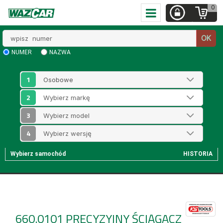
0
Wpisz
OK
numer
NUMER
NAZWA
1
2
3
4
Wybierz samochód
HISTORIA
660.0101
PRECYZYJNY ŚCIĄGACZ