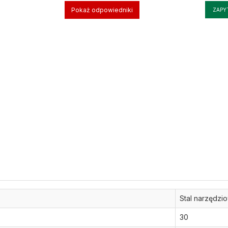
Pokaż odpowiedniki
ZAPY
Stal narzędzi
30