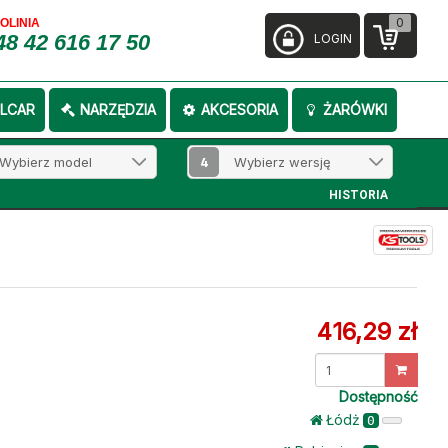
0
FOLINIA
48 42 616 17 50
LOGIN
LCAR
NARZĘDZIA
AKCESORIA
ŻARÓWKI
4
HISTORIA
416,29 zł
Dostępność
Łódż
0