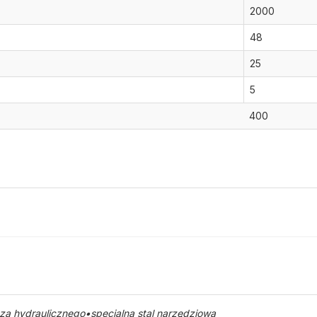
2000
48
25
5
400
a hydraulicznego•specjalna stal narzędziowa