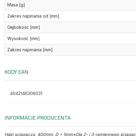
Masa [g]
Zakres napinania od [mm]
Głębokość [mm]
Wysokość [mm]
Zakres napinania [mm]
KODY EAN
4042146306031
INFORMACJE PRODUCENTA
Haki sciagacza, 400mm, D = 5mm•Dla 2- i 3-ramiennego ściągacz