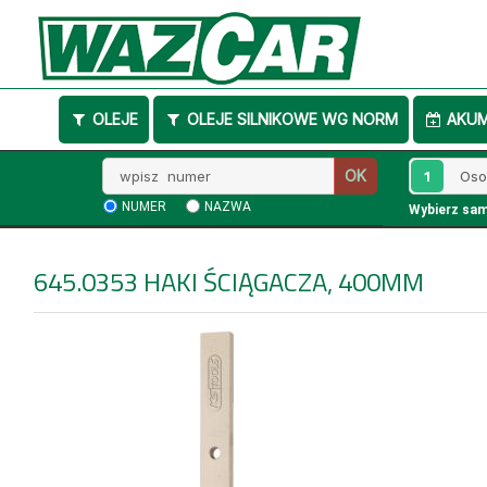
OLEJE
OLEJE SILNIKOWE WG NORM
AKU
Wpisz
1
OK
numer
NUMER
NAZWA
Wybierz sa
645.0353
HAKI ŚCIĄGACZA, 400MM