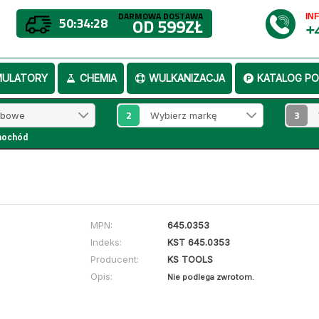
DARMOWA DOSTAWA
IN
50:34:28
OD 599ZŁ
+
MULATORY
CHEMIA
WULKANIZACJA
KATALOG PO
2
3
mochód
MPN:
645.0353
Indeks:
KST 645.0353
Producent:
KS TOOLS
Opis:
Nie podlega zwrotom.