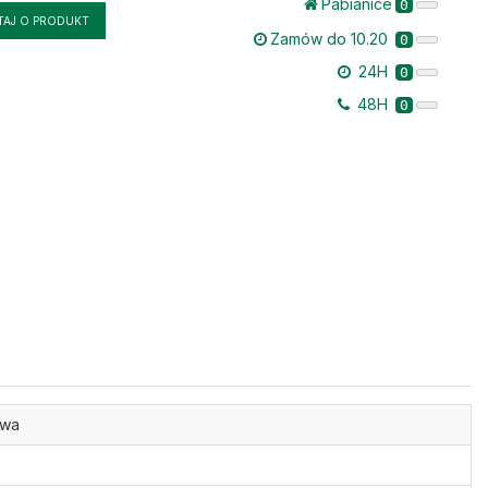
Pabianice
0
TAJ O PRODUKT
Zamów do 10.20
0
24H
0
48H
0
owa