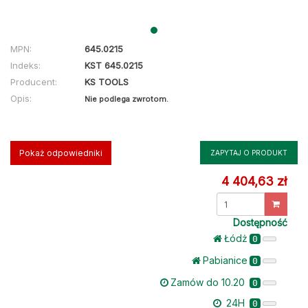
MPN:
645.0215
Indeks:
KST 645.0215
Producent:
KS TOOLS
Opis:
Nie podlega zwrotom.
Pokaż odpowiedniki
ZAPYTAJ O PRODUKT
4 404,63 zł
Dostępność
Łódż
0
Pabianice
0
Zamów do 10.20
0
24H
0