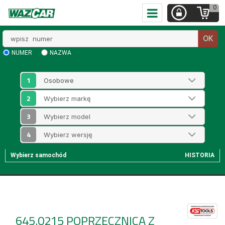
0
Wpisz
OK
numer
NUMER
NAZWA
1
2
3
4
Wybierz samochód
HISTORIA
645.0215
POPRZECZNICA Z