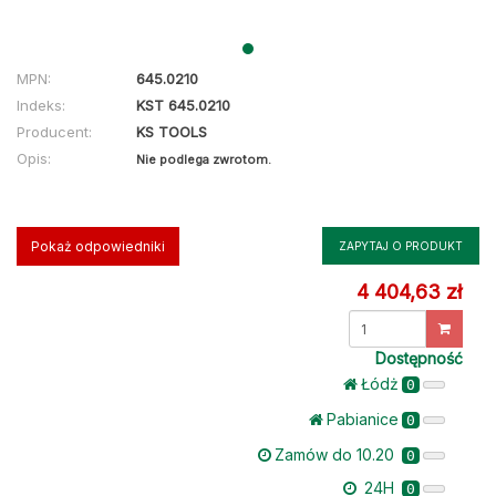
MPN:
645.0210
Indeks:
KST 645.0210
Producent:
KS TOOLS
Opis:
Nie podlega zwrotom.
Pokaż odpowiedniki
ZAPYTAJ O PRODUKT
4 404,63 zł
Dostępność
Łódż
0
Pabianice
0
Zamów do 10.20
0
24H
0