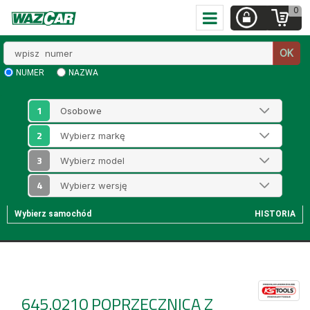
0
Wpisz
OK
numer
NUMER
NAZWA
1
2
3
4
Wybierz samochód
HISTORIA
645.0210
POPRZECZNICA Z