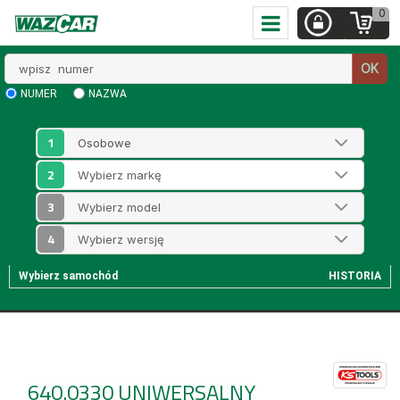
0
Wpisz
OK
numer
NUMER
NAZWA
1
2
3
4
Wybierz samochód
HISTORIA
640.0330
UNIWERSALNY