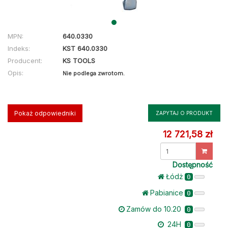
MPN:
640.0330
Indeks:
KST 640.0330
Producent:
KS TOOLS
Opis:
Nie podlega zwrotom.
Pokaż odpowiedniki
ZAPYTAJ O PRODUKT
12 721,58 zł
Dostępność
Łódż
0
Pabianice
0
Zamów do 10.20
0
24H
0