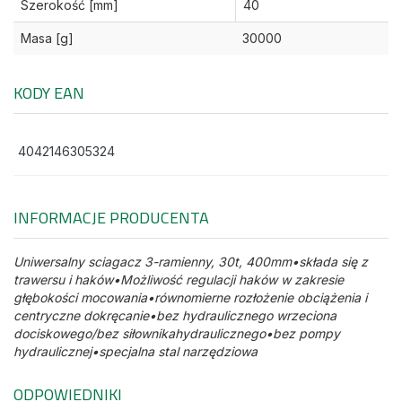
Szerokość [mm]
40
Masa [g]
30000
KODY EAN
4042146305324
INFORMACJE PRODUCENTA
Uniwersalny sciagacz 3-ramienny, 30t, 400mm•składa się z
trawersu i haków•Możliwość regulacji haków w zakresie
głębokości mocowania•równomierne rozłożenie obciążenia i
centryczne dokręcanie•bez hydraulicznego wrzeciona
dociskowego/bez siłownikahydraulicznego•bez pompy
hydraulicznej•specjalna stal narzędziowa
ODPOWIEDNIKI