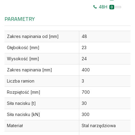
48H
0
PARAMETRY
Zakres napinania od [mm]
48
Głębokość [mm]
23
Wysokość [mm]
24
Zakres napinania [mm]
400
Liczba ramion
3
Rozpiętość [mm]
700
Siła nacisku [t]
30
Siła nacisku [kN]
300
Materiał
Stal narzędziowa