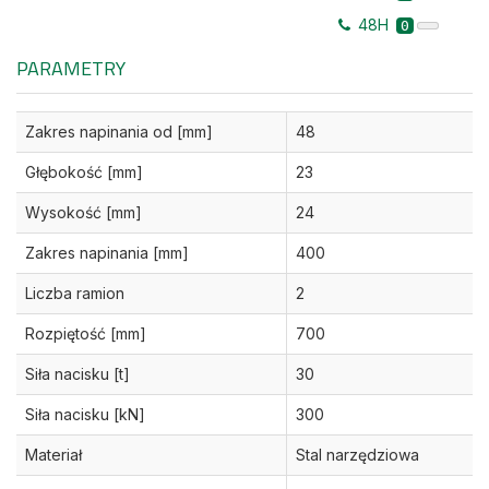
48H
0
PARAMETRY
Zakres napinania od [mm]
48
Głębokość [mm]
23
Wysokość [mm]
24
Zakres napinania [mm]
400
Liczba ramion
2
Rozpiętość [mm]
700
Siła nacisku [t]
30
Siła nacisku [kN]
300
Materiał
Stal narzędziowa