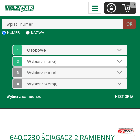
0
Wpisz
OK
numer
NUMER
NAZWA
1
2
3
4
Wybierz samochód
HISTORIA
640.0230
ŚCIĄGACZ 2 RAMIENNY