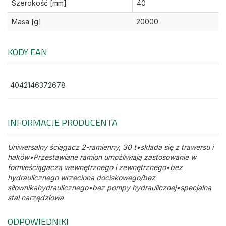
Szerokość [mm]
40
Masa [g]
20000
KODY EAN
4042146372678
INFORMACJE PRODUCENTA
Uniwersalny ściągacz 2-ramienny, 30 t•składa się z trawersu i
haków•Przestawiane ramion umożliwiają zastosowanie w
formieściągacza wewnętrznego i zewnętrznego•bez
hydraulicznego wrzeciona dociskowego/bez
siłownikahydraulicznego•bez pompy hydraulicznej•specjalna
stal narzędziowa
ODPOWIEDNIKI