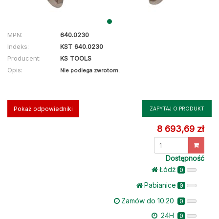
MPN:
640.0230
Indeks:
KST 640.0230
Producent:
KS TOOLS
Opis:
Nie podlega zwrotom.
Pokaż odpowiedniki
ZAPYTAJ O PRODUKT
8 693,69 zł
Dostępność
Łódż
0
Pabianice
0
Zamów do 10.20
0
24H
0